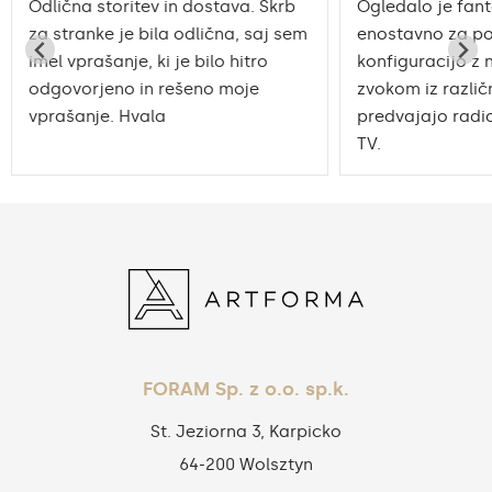
Odlična storitev in dostava. Skrb
Ogledalo je fant
za stranke je bila odlična, saj sem
enostavno za po
imel vprašanje, ki je bilo hitro
konfiguracijo z 
odgovorjeno in rešeno moje
zvokom iz različn
vprašanje. Hvala
predvajajo radio
TV.
FORAM Sp. z o.o. sp.k.
St. Jeziorna 3, Karpicko
64-200 Wolsztyn