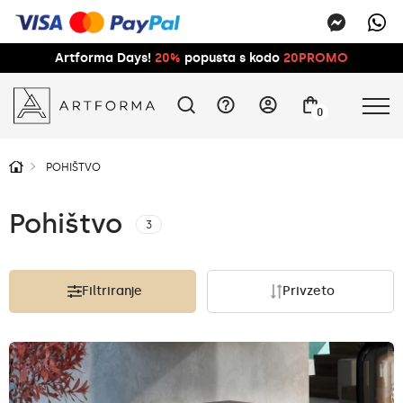
Artforma Days!
20%
popusta s kodo
20PROMO
0
POHIŠTVO
Pohištvo
3
Filtriranje
Privzeto