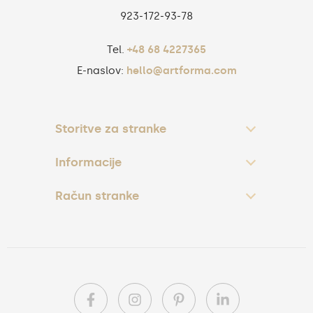
923‑172‑93‑78
Tel.
+48 68 4227365
E-naslov:
hello@artforma.com
Storitve za stranke
Informacije
Račun stranke