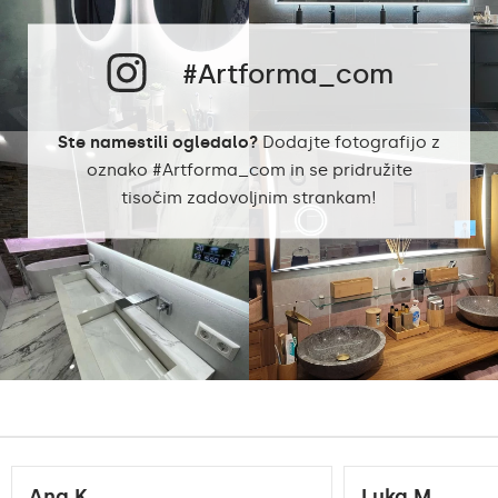
robovi
#Artforma_com
Dual Color: 2700K -
Barva LED:
6500K
Ste namestili ogledalo?
Dodajte fotografijo z
Dual Color: 9,6 W /
oznako #Artforma_com in se pridružite
m
tisočim zadovoljnim strankam!
Poraba:
RGB osvetlitev: 15
W / m
Dual Color: 120 / m
Svetilnost:
RGB osvetlitev: 840
/ m
Ana K.
Luka M.