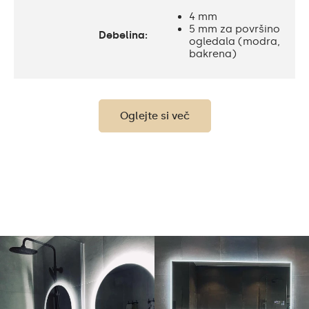
4 mm
5 mm za površino
Debelina:
ogledala (modra,
bakrena)
Stopnja zaščite:
IP20
Oglejte si več
Garancija:
Da, 2 leti
Namen ogledala:
Dekorativno, okrasno
Kopalnica, dnevna soba,
Priporočene prostore:
hodnik, spalnica,
jedilnica
Pravilno pripravljena
embalaža zagotavlja
Prevoz:
varen prevoz do vašega
doma.
Ogledalo s poliranimi
Obdelava robov: