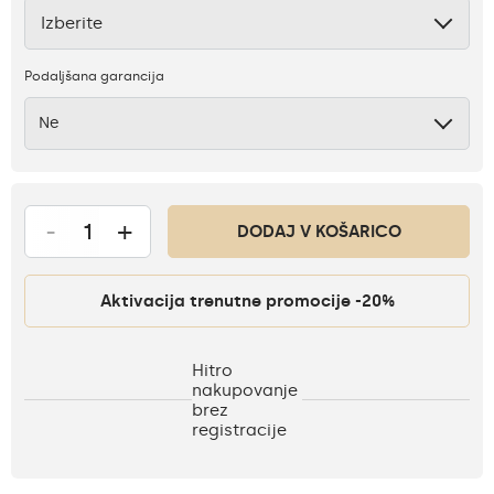
Izberite
Ni
Podaljšana garancija
Ne
-
+
DODAJ V KOŠARICO
Aktivacija trenutne promocije -20%
Hitro
nakupovanje
brez
registracije