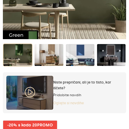
Niste prepričani, ali je to tisto, kar
iščete?
Pridobite navdih
Oglejte si navdihe
-20% s kodo 20PROMO