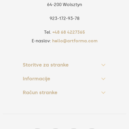
64-200 Wolsztyn
923‑172‑93‑78
Tel.
+48 68 4227365
E-naslov:
hello@artforma.com
Storitve za stranke
Informacije
Račun stranke