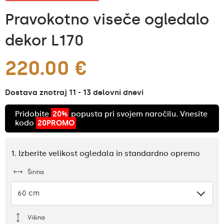
Pravokotno viseče ogledalo
dekor L170
220.00 €
Dostava znotraj 11 - 13 delovni dnevi
Pridobite
20%
popusta pri svojem naročilu. Vnesite
kodo
20PROMO
1. Izberite velikost ogledala in standardno opremo
Širina
60 cm
Višina