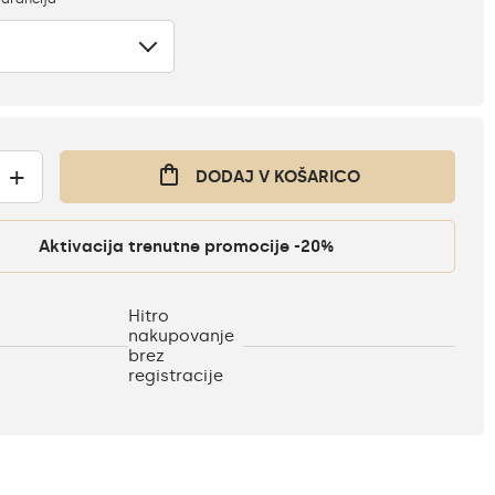
+
DODAJ V KOŠARICO
Aktivacija trenutne promocije -20%
Hitro
nakupovanje
brez
registracije