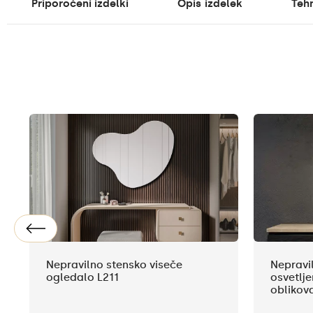
Priporočeni izdelki
Opis
izdelek
Tehn
Nepravilno stensko viseče
Nepravi
ogledalo L211
osvetlj
oblikov