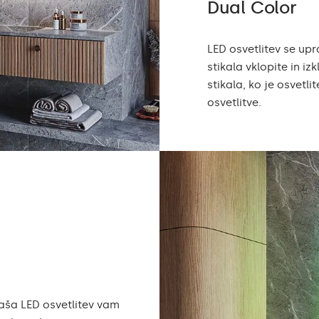
Dual Color
LED osvetlitev se upr
stikala vklopite in i
stikala, ko je osvetl
osvetlitve.
Naša LED osvetlitev vam