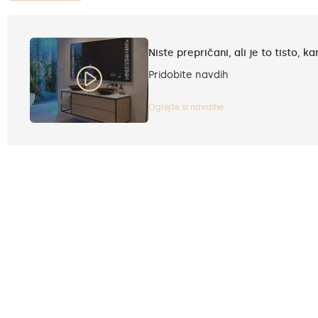
Niste prepričani, ali je to tisto, ka
Pridobite navdih
Oglejte si navdihe