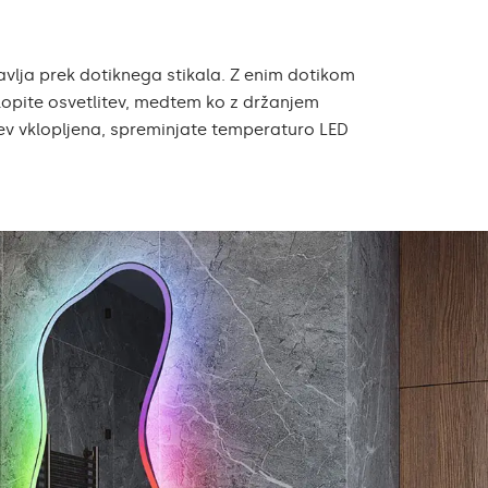
avlja prek dotiknega stikala. Z enim dotikom
zklopite osvetlitev, medtem ko z držanjem
itev vklopljena, spreminjate temperaturo LED