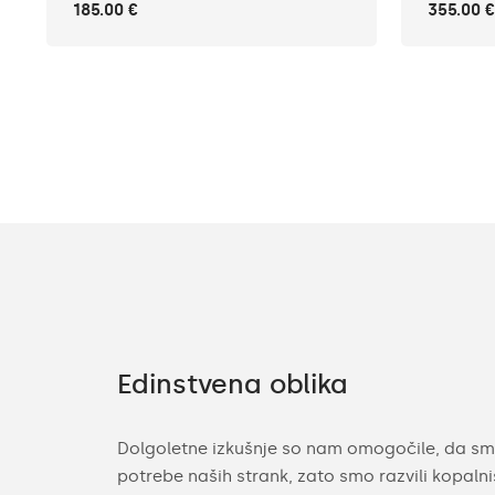
185.00 €
355.00 €
Edinstvena oblika
datnim
Dolgoletne izkušnje so nam omogočile, da sm
 so dotikalni
potrebe naših strank, zato smo razvili kopaln