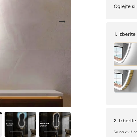
Oglejte s
1. Izberit
2. Izberit
Širina x višin