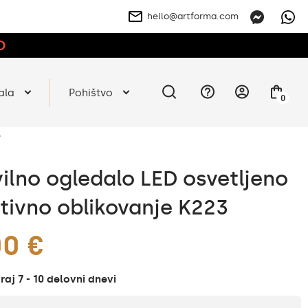
hello@artforma.com
O
ala
Pohištvo
0
3
ilno ogledalo LED osvetljeno
tivno oblikovanje K223
00 €
aj 7 - 10 delovni dnevi