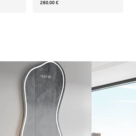
280.00 €
Edinstvena oblika
 dodatnim
Dolgoletne izkušnje so nam omogočile, da
kot so dotikalni
potrebe naših strank, zato smo razvili kop