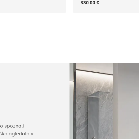
330.00 €
Konfigurativna
o spoznali
Naše ogledalo lahko opremite s praktičnim
iško ogledalo v
priborom. Na voljo so uporabni pripomočki, 