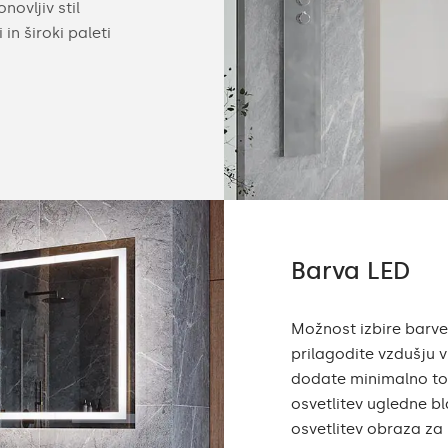
novljiv stil
stikala, vgrajeni zvočniki Bluetooth, kozmeti
in široki paleti
grelna podloga. Podrobnosti ponudbe si ogl
Barva LED
Možnost izbire barv
prilagodite vzdušju 
dodate minimalno top
osvetlitev ugledne b
osvetlitev obraza za n