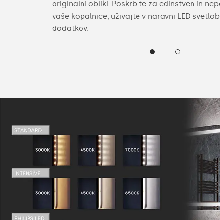
 ogledala ali
originalni obliki. Poskrbite za edinstven in nepo
e spodaj.
vaše kopalnice, uživajte v naravni LED svetlobi 
dodatkov.