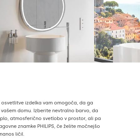
čna ogledala ali
originalni obliki. Poskrbite za edinstven in 
ejte spodaj.
vaše kopalnice, uživajte v naravni LED svetl
dodatkov.
e osvetlitve izdelka vam omogoča, da ga
v vašem domu. Izberite nevtralno barvo, da
lo, atmosferično svetlobo v prostor, ali pa
lagovne znamke PHILIPS, če želite močnejšo
anos ličil.