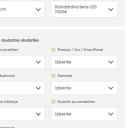
Standardna bela LED
 cm
7000K
te dodatne dodatke
a osvetlitev
Postaja / Ura / SmartPanel
Izberite
Ni
Bluetooth
Demister
Izberite
Ni
za čiščenje
Dodatki za namestitev
Izberite
Ni
garancija