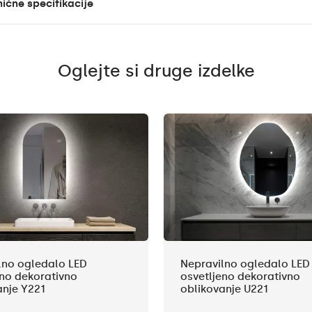
ične specifikacije
Oglejte si druge izdelke
lno ogledalo LED
Nepravilno ogledalo LED
eno dekorativno
osvetljeno dekorativno
anje Y221
oblikovanje U221