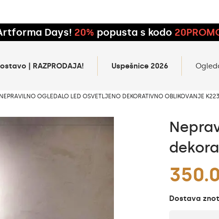
Artforma Days!
20%
popusta s kodo
20PROM
 dostavo | RAZPRODAJA!
Uspešnice 2026
Ogled
NEPRAVILNO OGLEDALO LED OSVETLJENO DEKORATIVNO OBLIKOVANJE K22
Neprav
dekora
350.
Dostava znotr