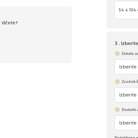
54 x 104
r iščete?
3 . Izberi
Stikalo z
Izberite
Ni
Zvočnik 
Izberite
Ni
Dodatki 
Izberite
Ni
Podaljšana 