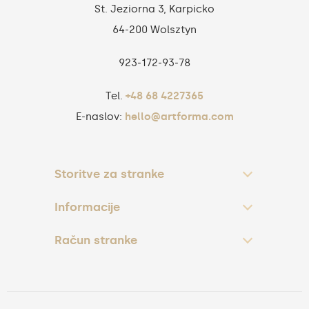
St. Jeziorna 3, Karpicko
64-200 Wolsztyn
923‑172‑93‑78
Tel.
+48 68 4227365
E-naslov:
hello@artforma.com
Storitve za stranke
Informacije
Račun stranke