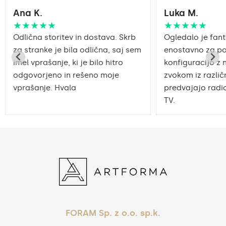
Ana K.
Luka M.
★★★★★
★★★★★
Odlična storitev in dostava. Skrb
Ogledalo je fant
za stranke je bila odlična, saj sem
enostavno za po
imel vprašanje, ki je bilo hitro
konfiguracijo z 
odgovorjeno in rešeno moje
zvokom iz različn
vprašanje. Hvala
predvajajo radio
TV.
FORAM Sp. z o.o. sp.k.