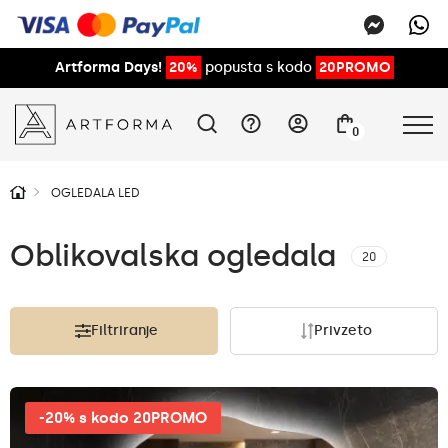
Artforma Days!
20%
popusta s kodo
20PROMO
0
OGLEDALA LED
Oblikovalska ogledala
20
Filtriranje
Privzeto
-20% s kodo 20PROMO