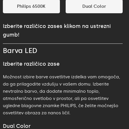
Philips 6500K
Dual Color
Izberite različico zases klikom na ustrezni
gumb!
Barva LED
Izberite različico zase
Možnost izbire barve osvetlitve izdelka vam omogoča,
da ga prilagodite vzdušju v vašem domu. Izberite
nevtralno barvo, da dodate minimalno toplo,
atmosferično svetlobo v prostor, ali pa osvetlitev
ugledne blagovne znamke PHILIPS, če želite močnejšo
osvetlitev obraza za nanos ličil.
Dual Color