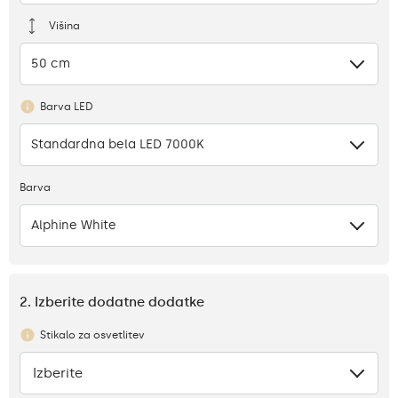
Višina
50 cm
Barva LED
Standardna bela LED 7000K
Barva
Alphine White
2. Izberite dodatne dodatke
Stikalo za osvetlitev
Izberite
Ni