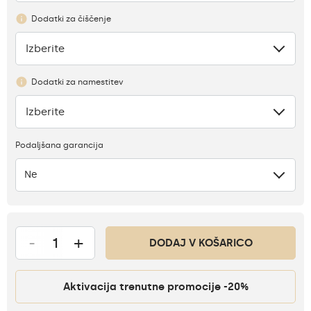
Dodatki za čiščenje
Izberite
Ni
Dodatki za namestitev
Izberite
Ni
Podaljšana garancija
Ne
-
+
DODAJ V KOŠARICO
Aktivacija trenutne promocije -20%