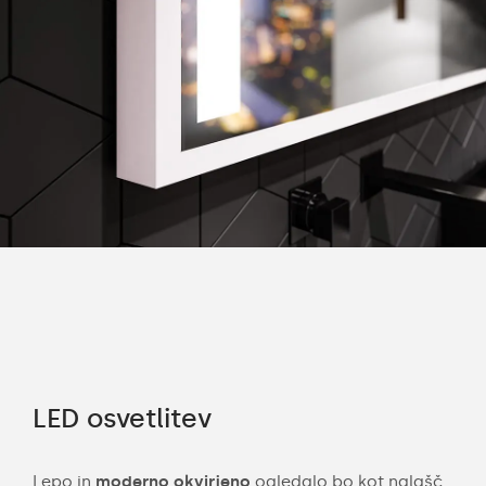
LED osvetlitev
Ši
a po
Lepo in
moderno okvirjeno
ogledalo bo kot nalašč
Z m