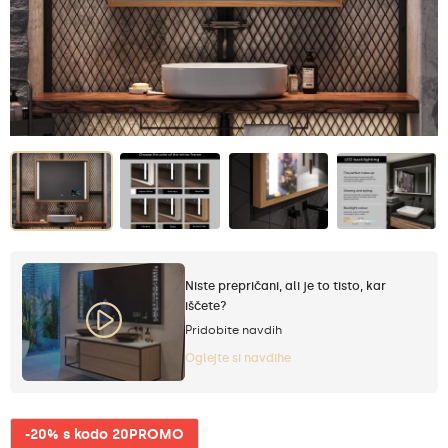
Niste prepričani, ali je to tisto, kar
iščete?
Pridobite navdih
Oglejte si navdihe
-20% s kodo 20PROMO