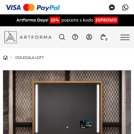
Artforma Days!
20%
popusta s kodo
20PROMO
0
OGLEDALA LOFT