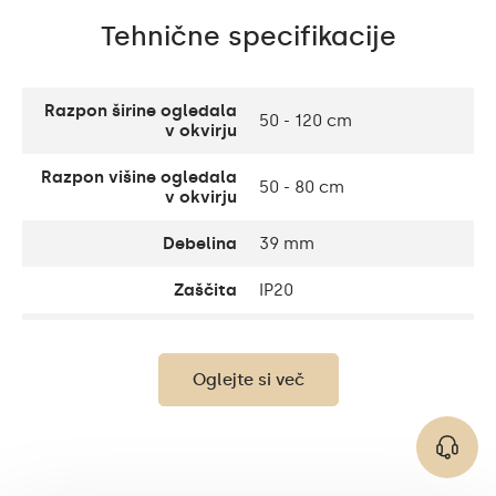
Tehnične specifikacije
Razpon širine ogledala
50 - 120 cm
v okvirju
Razpon višine ogledala
50 - 80 cm
v okvirju
Debelina
39 mm
Zaščita
IP20
Debelina steklene
4 mm
plošče
Oglejte si več
Svetilnost
120 / m
Topla bela 1020lm /
nevtralna bela 1020lm /
Svetilnost
hladna bela 1020lm /