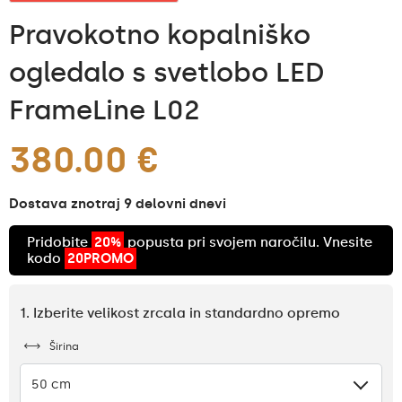
Pravokotno kopalniško
ogledalo s svetlobo LED
FrameLine L02
380.00 €
Dostava znotraj 9 delovni dnevi
Pridobite
20%
popusta pri svojem naročilu. Vnesite
kodo
20PROMO
1. Izberite velikost zrcala in standardno opremo
Širina
50 cm