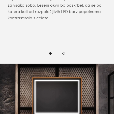
za vsako sobo. Leseni okvir bo poskrbel, da se bo
mer
katera koli od razpoložljivih LED barv popolnoma
eno
kontrastirala s celoto.
pril
ogl