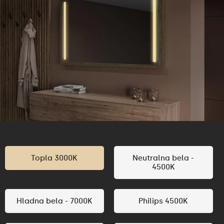
Topla 3000K
Neutralna bela -
4500K
Hladna bela - 7000K
Philips 4500K