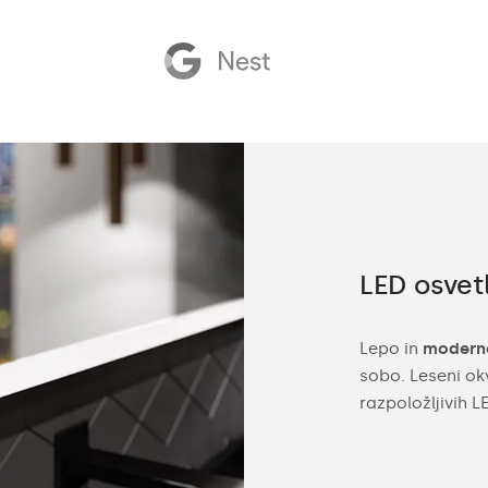
eta dodatkov
LED osvetl
izdelujemo kopalniška ogledala po meri za
Lepo in
moderno
očilo. Tako jih lahko enostavno prilagodite
sobo. Leseni ok
e. Sami prilagodite velikost ogledala, barvo
razpoložljivih 
in vremensko postajo ali LED uro.