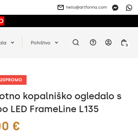
hello@artforma.com
O
ala
Pohištvo
0
o 20PROMO
otno kopalniško ogledalo s
bo LED FrameLine L135
00 €