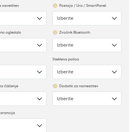
a osvetlitev
Postaja / Ura / SmartPanel
Izberite
Ni
no ogledalo
Zvočnik Bluetooth
Izberite
Ni
Steklena polica
Izberite
Pomanjkanje
za čiščenje
Dodatki za namestitev
Izberite
Ni
garancija