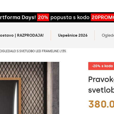
rtforma Days!
20%
popusta s kodo
20PROM
 dostavo | RAZPRODAJA!
Uspešnice 2026
Ogled
GLEDALO S SVETLOBO LED FRAMELINE L135
-20% s kod
Pravok
svetlo
380.