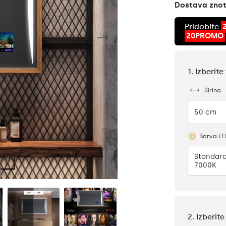
Dostava znotr
Pridobite
20PROMO
1. Izberit
Širina
50 cm
Barva L
Standard
7000K
2. Izberi