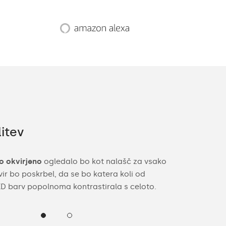
itev
Široka p
 okvirjeno
ogledalo bo kot nalašč za vsako
Z mislijo na 
vir bo poskrbel, da se bo katera koli od
vaše posebno 
LED barv popolnoma kontrastirala s celoto.
dekorju svoje 
okvirja ogleda