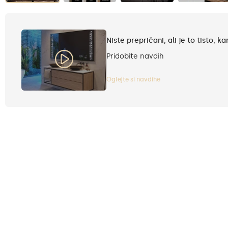
Niste prepričani, ali je to tisto, ka
Pridobite navdih
Oglejte si navdihe