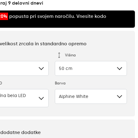
aj 9 delovni dnevi
20%
popusta pri svojem naročilu. Vnesite kodo
e velikost zrcala in standardno opremo
Višina
50 cm
ED
Barva
na bela LED
Alphine White
te dodatne dodatke