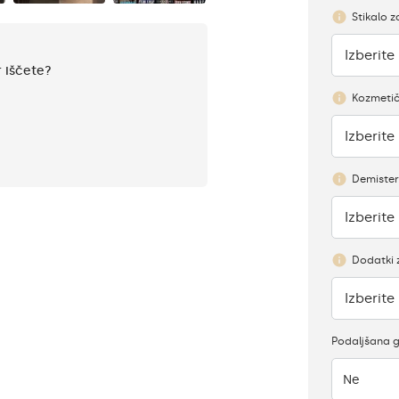
Stikalo z
Izberite
Ni
r iščete?
Kozmetič
Izberite
Ni
Demister
Izberite
Ni
Dodatki 
Izberite
Ni
Podaljšana 
Ne