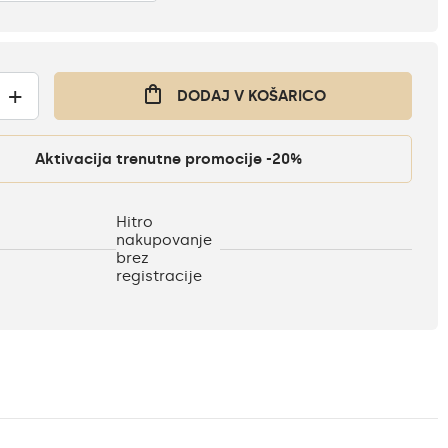
+
DODAJ V KOŠARICO
Aktivacija trenutne promocije -20%
Hitro
nakupovanje
brez
registracije