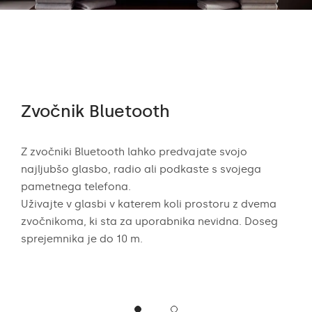
Zvočnik Bluetooth
Av
Z zvočniki Bluetooth lahko predvajate svojo
Avdi
najljubšo glasbo, radio ali podkaste s svojega
vis
r,
pametnega telefona.
zvo
Uživajte v glasbi v katerem koli prostoru z dvema
okre
zvočnikoma, ki sta za uporabnika nevidna. Doseg
kop
sprejemnika je do 10 m.
dne