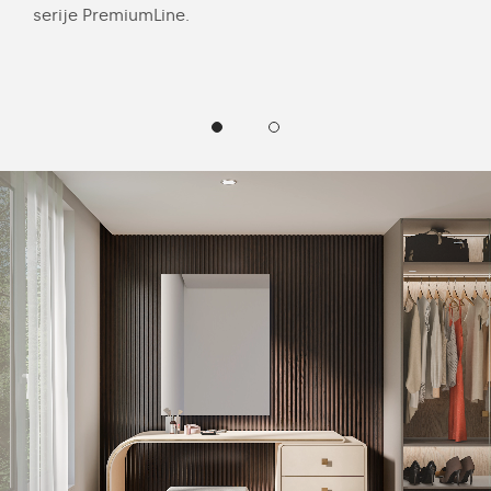
serije PremiumLine.
hla