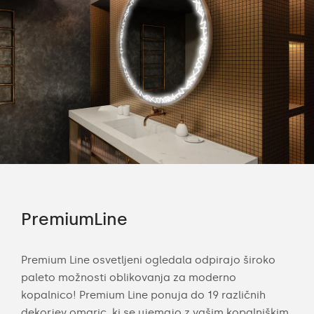
PremiumLine
Am
Premium Line osvetljeni ogledala odpirajo široko
LED
paleto možnosti oblikovanja za moderno
kom
anjše
kopalnico! Premium Line ponuja do 19 različnih
Deko
 je
dekorjev omaric, ki se ujemajo z vašim kopalniškim
pros