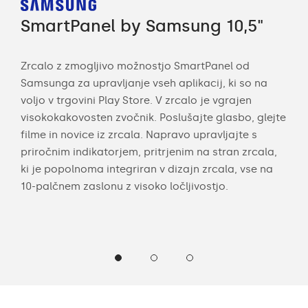
SmartPanel by Samsung 10,5"
Sm
Zrcalo z zmogljivo možnostjo SmartPanel od
Pre
Samsunga za upravljanje vseh aplikacij, ki so na
pam
voljo v trgovini Play Store. V zrcalo je vgrajen
pov
so
visokokakovosten zvočnik. Poslušajte glasbo, glejte
dalj
te
filme in novice iz zrcala. Napravo upravljajte s
teko
priročnim indikatorjem, pritrjenim na stran zrcala,
You
ki je popolnoma integriran v dizajn zrcala, vse na
10-palčnem zaslonu z visoko ločljivostjo.