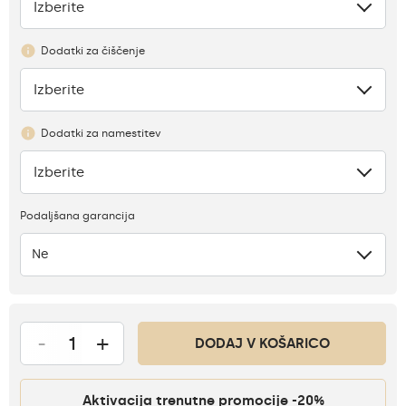
Izberite
Pomanjkanje
Dodatki za čiščenje
Izberite
Ni
Dodatki za namestitev
Izberite
Ni
Podaljšana garancija
Ne
-
+
DODAJ V KOŠARICO
Aktivacija trenutne promocije -20%