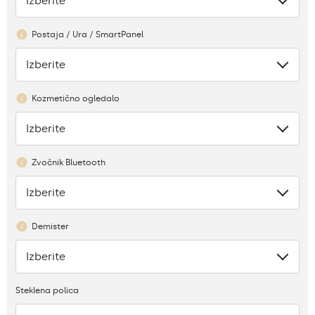
Izberite
Ni
Postaja / Ura / SmartPanel
Izberite
Ni
Kozmetično ogledalo
Izberite
Ni
Zvočnik Bluetooth
Izberite
Ni
Demister
Izberite
Ni
Steklena polica