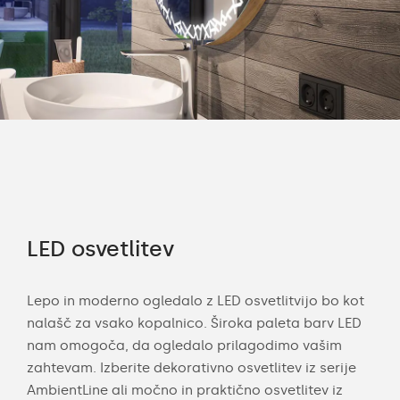
LED osvetlitev
Po
a po
Lepo in moderno ogledalo z LED osvetlitvijo bo kot
Z m
nalašč za vsako kopalnico. Široka paleta barv LED
mer
nam omogoča, da ogledalo prilagodimo vašim
eno
zahtevam. Izberite dekorativno osvetlitev iz serije
pros
li
AmbientLine ali močno in praktično osvetlitev iz
robo