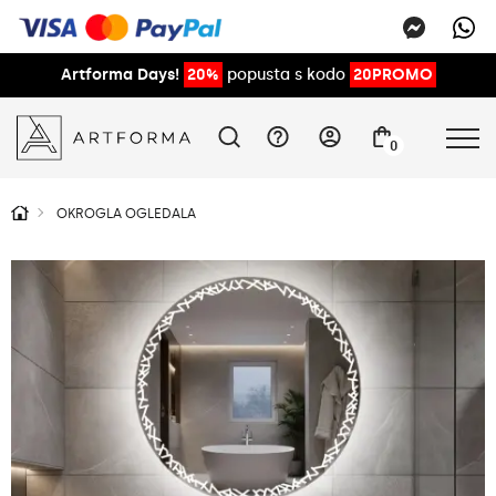
Artforma Days!
20%
popusta s kodo
20PROMO
0
OKROGLA OGLEDALA