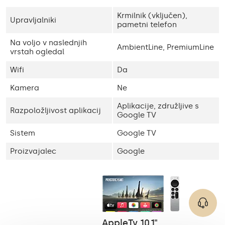
Krmilnik (vključen),
Upravljalniki
pametni telefon
Na voljo v naslednjih
AmbientLine, PremiumLine
vrstah ogledal
Wifi
Da
Kamera
Ne
Aplikacije, združljive s
Razpoložljivost aplikacij
Google TV
Sistem
Google TV
Proizvajalec
Google
AppleTv 10,1"