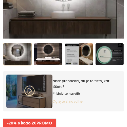
Niste prepričani, ali je to tisto, kar
iščete?
Pridobite navdih
Oglejte si navdihe
-20% s kodo 20PROMO