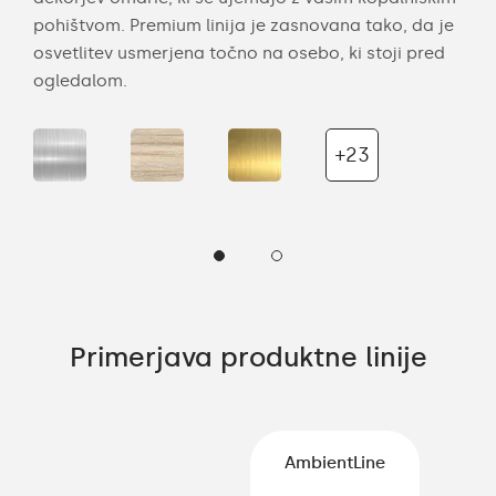
visi
pohištvom. Premium linija je zasnovana tako, da je
subt
osvetlitev usmerjena točno na osebo, ki stoji pred
ogl
ogledalom.
+23
Primerjava produktne linije
AmbientLine