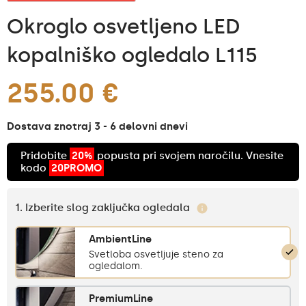
Okroglo osvetljeno LED
kopalniško ogledalo L115
255.00 €
Dostava znotraj 3 - 6 delovni dnevi
Pridobite
20%
popusta pri svojem naročilu. Vnesite
kodo
20PROMO
1. Izberite slog zaključka ogledala
AmbientLine
Svetloba osvetljuje steno za
ogledalom.
PremiumLine