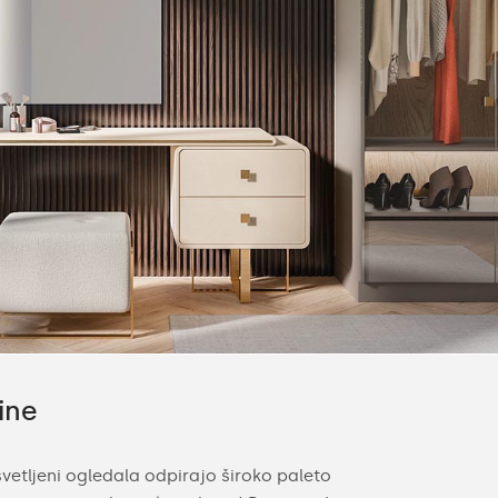
ine
Ambient
vetljeni ogledala odpirajo široko paleto
LED kopalnišk