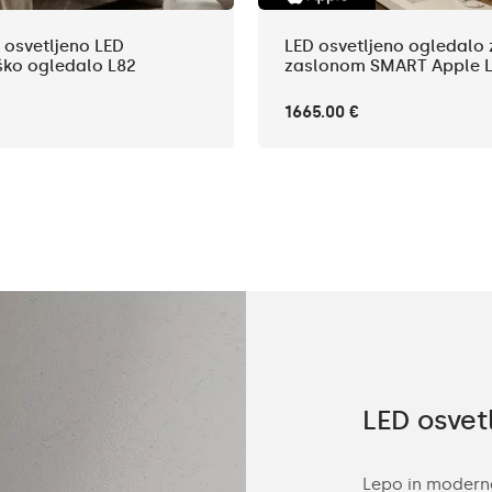
 osvetljeno LED
LED osvetljeno ogledalo 
ško ogledalo L82
zaslonom SMART Apple L
1665.00 €
a zahtevne stranke
LED osvetl
izdelujemo kopalniška ogledala po meri za
Lepo in moderno