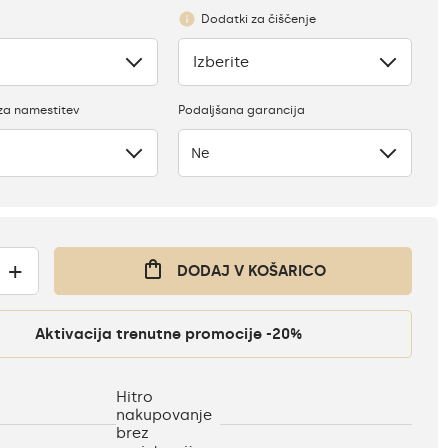
Dodatki za čiščenje
Izberite
Ni
za namestitev
Podaljšana garancija
Ne
+
DODAJ V KOŠARICO
Aktivacija trenutne promocije -20%
Hitro
nakupovanje
brez