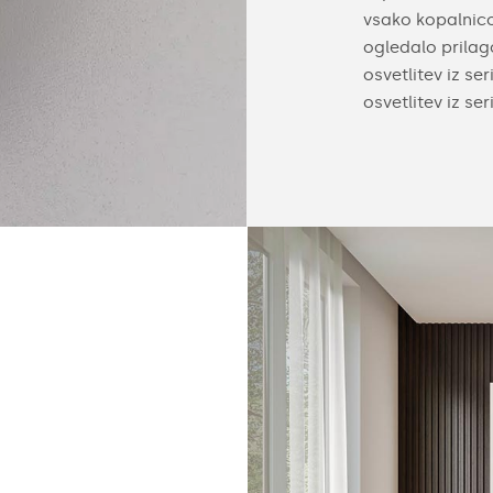
očilo. Tako jih lahko enostavno prilagodite
vsako kopalnic
vojega prostora. Sami prilagodite velikost
ogledalo prilag
obov ohišja in barvo LED osvetlitve
osvetlitev iz se
adna).
osvetlitev iz se