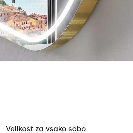
Široka paleta barv LED nam omogoča, da
vaše posebno nar
mo vašim zahtevam. Izberite dekorativno
notranji opremi s
e AmbientLine ali močno in praktično
ogledala, barvo r
e PremiumLine.
(nevtralna ali hl
Velikost za vsako sobo