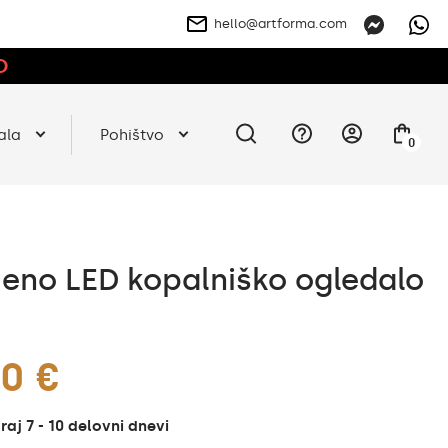
hello@artforma.com
O
ala
Pohištvo
0
jeno LED kopalniško ogledalo
0 €
aj 7 - 10 delovni dnevi