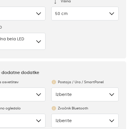
Višina
50 cm
ED
na bela LED
te dodatne dodatke
a osvetlitev
Postaja / Ura / SmartPanel
Izberite
Ni
no ogledalo
Zvočnik Bluetooth
Izberite
Ni