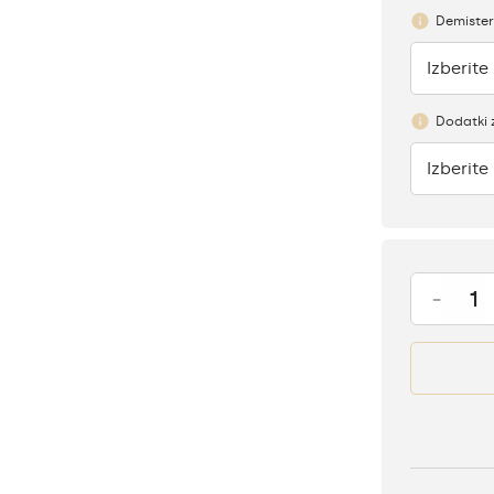
Demister
Izberite
Ni
Dodatki 
Izberite
Ni
-