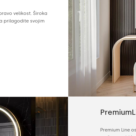
pravo velikost. Široka
 prilagodite svojim
ne
PremiumL
gledalo Ambient Line je kombinacija
Premium Line os