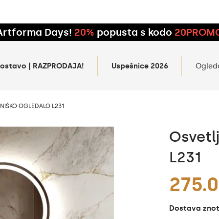
Artforma Days!
20%
popusta s kodo
20PROM
 dostavo | RAZPRODAJA!
Uspešnice 2026
Ogled
NIŠKO OGLEDALO L231
Osvetl
L231
275.0
Dostava znotr