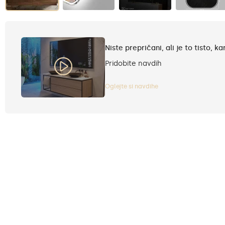
Niste prepričani, ali je to tisto, ka
Pridobite navdih
Oglejte si navdihe