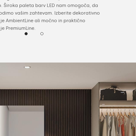
o. Široka paleta barv LED nam omogoča, da
vaše posebno 
odimo vašim zahtevam. Izberite dekorativno
notranji oprem
rije AmbientLine ali močno in praktično
ogledala, barv
rije PremiumLine.
(nevtralna ali