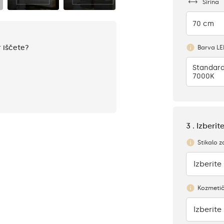
Širina
70 cm
r iščete?
Barva L
Standard
7000K
3 . Izberi
Stikalo z
Izberite
Ni
Kozmetič
Izberite
Ni