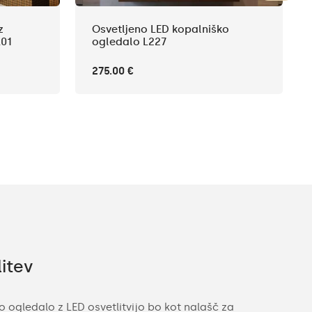
z
Osvetljeno LED kopalniško
01
ogledalo L227
275.00 €
itev
Ponudba 
 ogledalo z LED osvetlitvijo bo kot nalašč za
Z mislijo na 