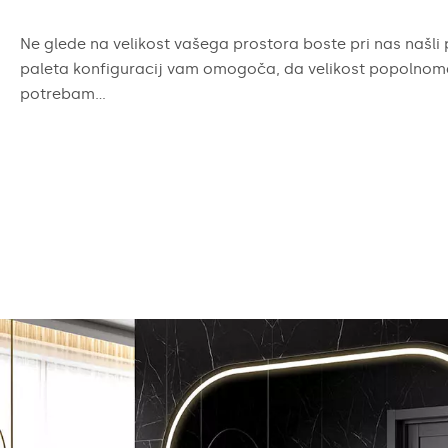
Ne glede na velikost vašega prostora boste pri nas našli 
paleta konfiguracij vam omogoča, da velikost popolnoma
potrebam...
e
AmbientLi
ljeni ogledala odpirajo široko paleto
LED kopalniško o