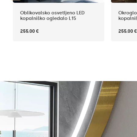
Oblikovalsko osvetljeno LED
Okroglo
kopalniško ogledalo L15
kopalni
255.00 €
255.00 €
ev
Ponudba z
ledalo z LED osvetlitvijo bo kot nalašč za
Z mislijo na vas 