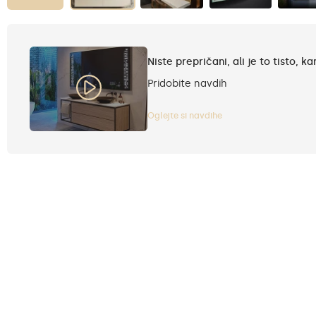
Niste prepričani, ali je to tisto, ka
Pridobite navdih
Oglejte si navdihe