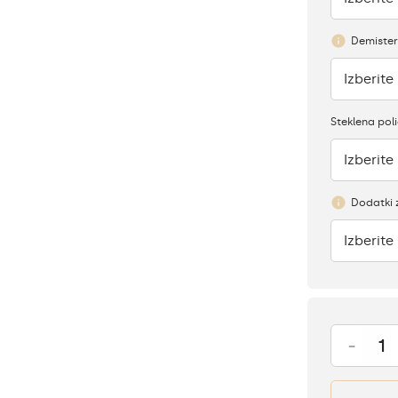
Demister
Izberite
Ni
Steklena pol
Izberite
Pomanjk
Dodatki 
Izberite
Ni
-