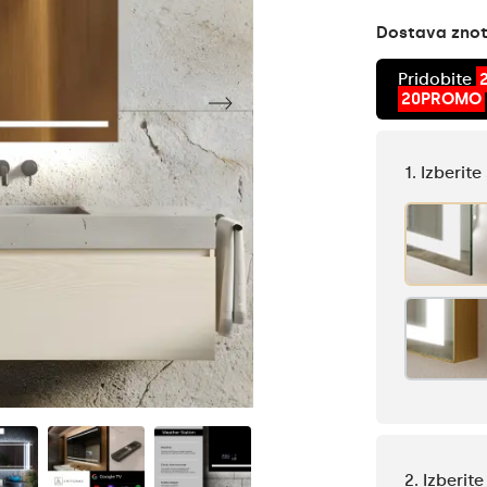
Dostava znotr
Pridobite
20PROMO
1. Izberit
2. Izberit