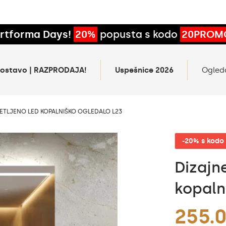
rtforma Days!
20%
popusta s kodo
20PROM
 dostavo | RAZPRODAJA!
Uspešnice 2026
Ogled
ETLJENO LED KOPALNIŠKO OGLEDALO L23
-20% s kod
Dizajn
kopaln
255.