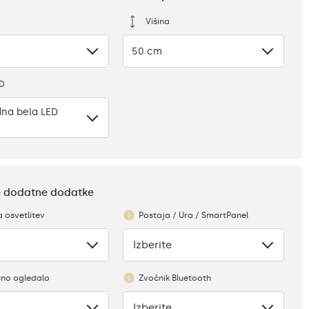
Višina
50 cm
ED
na bela LED
te dodatne dodatke
a osvetlitev
Postaja / Ura / SmartPanel
Izberite
Ni
no ogledalo
Zvočnik Bluetooth
Izberite
Ni