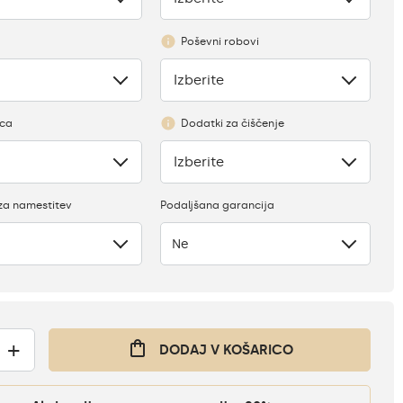
Poševni robovi
Izberite
Ni
ica
Dodatki za čiščenje
Izberite
anje
Ni
za namestitev
Podaljšana garancija
Ne
+
DODAJ V KOŠARICO