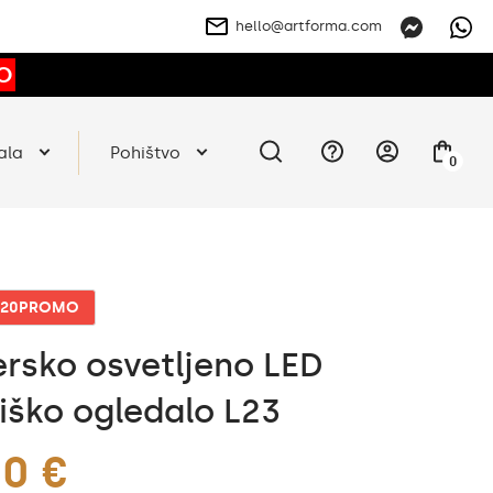
hello@artforma.com
O
ala
Pohištvo
0
o 20PROMO
ersko osvetljeno LED
iško ogledalo L23
00 €