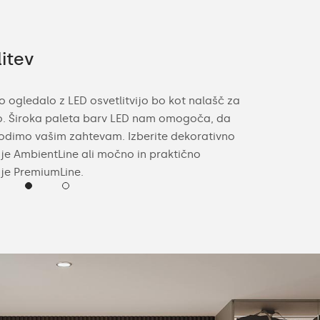
itev
Ponudba 
 ogledalo z LED osvetlitvijo bo kot nalašč za
Z mislijo na 
o. Široka paleta barv LED nam omogoča, da
vaše posebno 
odimo vašim zahtevam. Izberite dekorativno
notranji oprem
rije AmbientLine ali močno in praktično
ogledala, barv
rije PremiumLine.
(nevtralna ali