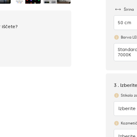
Širina
50 cm
r iščete?
Barva L
Standard
7000K
3 . Izberi
Stikalo z
Izberite
Ni
Kozmetič
Izberite
Ni