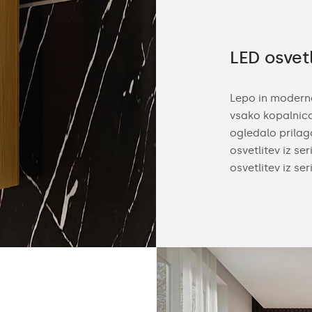
a zahtevne stranke
LED osvetl
izdelujemo kopalniška ogledala po meri za
Lepo in moderno
očilo. Tako jih lahko enostavno prilagodite
vsako kopalnic
vojega prostora. Sami prilagodite velikost
ogledalo prilag
obov ohišja in barvo LED osvetlitve
osvetlitev iz se
adna).
osvetlitev iz se