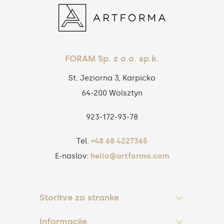
FORAM Sp. z o.o. sp.k.
St. Jeziorna 3, Karpicko
64-200 Wolsztyn
923‑172‑93‑78
Tel.
+48 68 4227365
E-naslov:
hello@artforma.com
Storitve za stranke
Informacije