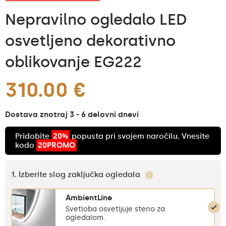
Nepravilno ogledalo LED
osvetljeno dekorativno
oblikovanje EG222
310.00 €
Dostava znotraj 3 - 6 delovni dnevi
Pridobite
20%
popusta pri svojem naročilu. Vnesite
kodo
20PROMO
1. Izberite slog zaključka ogledala
AmbientLine
Svetloba osvetljuje steno za
ogledalom.