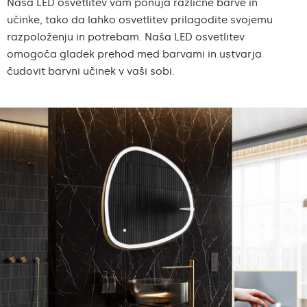
Naša LED osvetlitev vam ponuja različne barve in
učinke, tako da lahko osvetlitev prilagodite svojemu
razpoloženju in potrebam. Naša LED osvetlitev
omogoča gladek prehod med barvami in ustvarja
čudovit barvni učinek v vaši sobi.