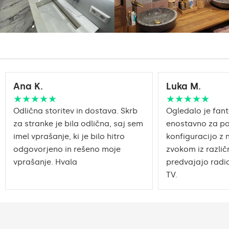
Intensive LED
Svetilnost:
1200lm
Philips LED 1500lm
DualColor - 1020lm
Garancija:
Da, 2
Ana K.
Luka M.
★★★★★
★★★★★
Odlična storitev in dostava. Skrb
Ogledalo je fant
za stranke je bila odlična, saj sem
enostavno za po
imel vprašanje, ki je bilo hitro
konfiguracijo z 
odgovorjeno in rešeno moje
zvokom iz različn
vprašanje. Hvala
predvajajo radio
TV.