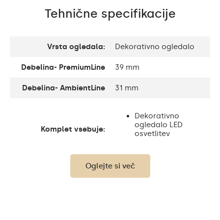
Tehnične specifikacije
Vrsta ogledala:
Dekorativno ogledalo
Debelina- PremiumLine
39 mm
Debelina- AmbientLine
31 mm
Dekorativno
ogledalo LED
Komplet vsebuje:
osvetlitev
Pribor za montažo
Oglejte si več
Debelina steklene
4 mm
plošče:
Zaščita:
IP20