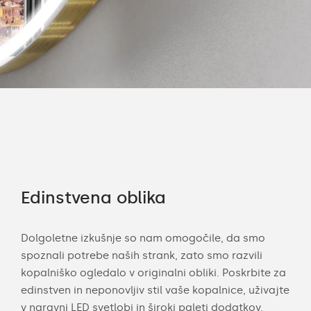
Edinstvena oblika
Ko
Dolgoletne izkušnje so nam omogočile, da smo
Naš
spoznali potrebe naših strank, zato smo razvili
dod
kopalniško ogledalo v originalni obliki. Poskrbite za
prip
lna
edinstven in neponovljiv stil vaše kopalnice, uživajte
zvo
j.
v naravni LED svetlobi in široki paleti dodatkov.
pod