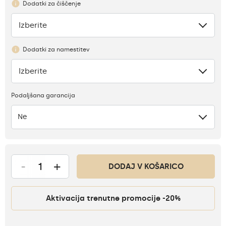
Dodatki za čiščenje
Izberite
Ni
Dodatki za namestitev
Izberite
Ni
Podaljšana garancija
Ne
-
+
DODAJ V KOŠARICO
Aktivacija trenutne promocije -20%