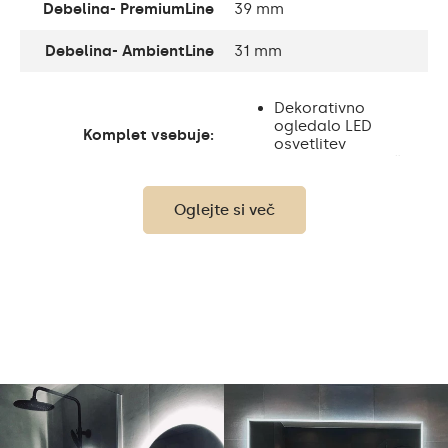
Debelina- PremiumLine
39 mm
Debelina- AmbientLine
31 mm
Dekorativno
ogledalo LED
Komplet vsebuje:
osvetlitev
Pribor za montažo
Oglejte si več
Debelina steklene
4 mm
plošče:
Zaščita:
IP20
Poraba:
9,6 W / m
Svetilnost:
120 / m
Do 15 000 ur
Življenjska doba LED:
Philips LED 45 000h