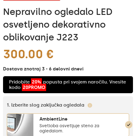
Nepravilno ogledalo LED
osvetljeno dekorativno
oblikovanje J223
300.00 €
Dostava znotraj 3 - 6 delovni dnevi
Pridobite
20%
popusta pri svojem naročilu. Vnesite
kodo
20PROMO
1. Izberite slog zaključka ogledala
AmbientLine
Svetloba osvetljuje steno za
ogledalom.