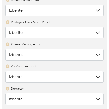
Izberite
Ni
Postaja / Ura / SmartPanel
Izberite
Ni
Kozmetično ogledalo
Izberite
Ni
Zvočnik Bluetooth
Izberite
Ni
Demister
Izberite
Ni