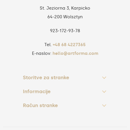
St. Jeziorna 3, Karpicko
64-200 Wolsztyn
923‑172‑93‑78
Tel.
+48 68 4227365
E-naslov:
hello@artforma.com
Storitve za stranke
Informacije
Račun stranke