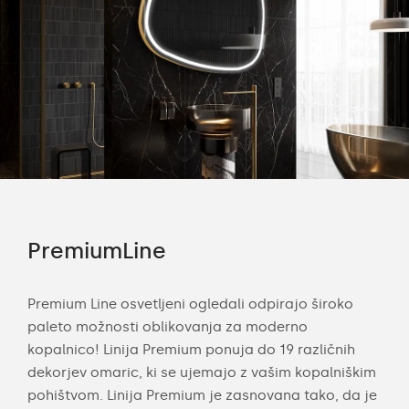
PremiumLine
Am
ija
Premium Line osvetljeni ogledali odpirajo široko
Kop
paleto možnosti oblikovanja za moderno
sod
e.
kopalnico! Linija Premium ponuja do 19 različnih
osve
n in
dekorjev omaric, ki se ujemajo z vašim kopalniškim
Svet
pohištvom. Linija Premium je zasnovana tako, da je
raz