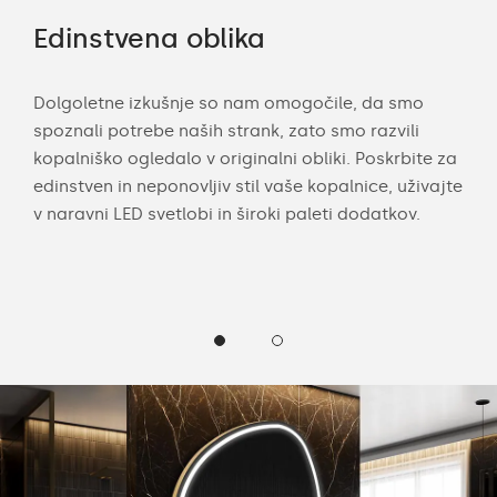
Edinstvena oblika
Ko
Dolgoletne izkušnje so nam omogočile, da smo
Naš
spoznali potrebe naših strank, zato smo razvili
dod
kopalniško ogledalo v originalni obliki. Poskrbite za
prip
lna
edinstven in neponovljiv stil vaše kopalnice, uživajte
zvo
j.
v naravni LED svetlobi in široki paleti dodatkov.
pod