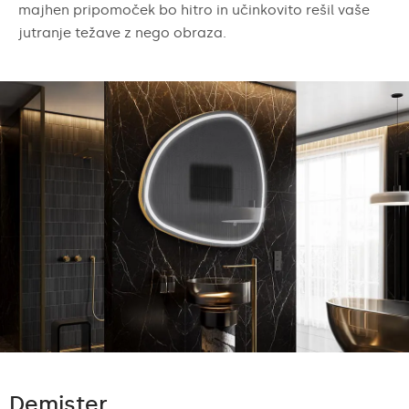
majhen pripomoček bo hitro in učinkovito rešil vaše
jutranje težave z nego obraza.
Demister