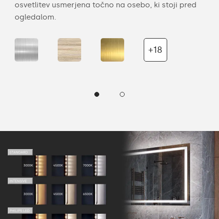
osvetlitev usmerjena točno na osebo, ki stoji pred
obe
ogledalom.
+18