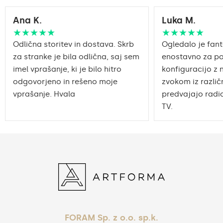
Ana K.
Luka M.
★★★★★
★★★★★
Odlična storitev in dostava. Skrb
Ogledalo je fant
za stranke je bila odlična, saj sem
enostavno za po
imel vprašanje, ki je bilo hitro
konfiguracijo z 
odgovorjeno in rešeno moje
zvokom iz različn
vprašanje. Hvala
predvajajo radio
TV.
FORAM Sp. z o.o. sp.k.