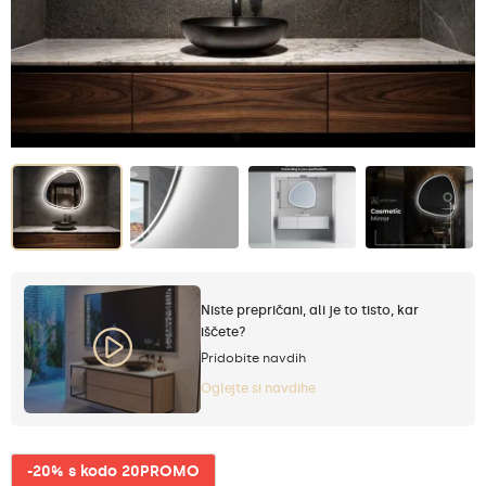
Niste prepričani, ali je to tisto, kar
iščete?
Pridobite navdih
Oglejte si navdihe
-20% s kodo 20PROMO