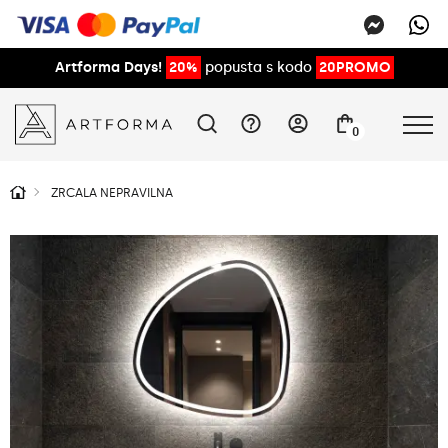
Artforma Days!
20%
popusta s kodo
20PROMO
0
ZRCALA NEPRAVILNA