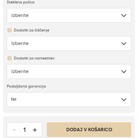
Steklena polica
Izberite
Pomanjkanje
Dodatki za čiščenje
Izberite
Ni
Dodatki za namestitev
Izberite
Ni
Podaljšana garancija
Ne
-
+
DODAJ V KOŠARICO