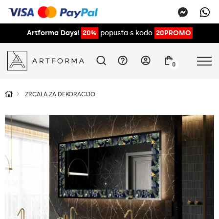
Artforma Days!
20%
popusta s kodo
20PROMO
0
ZRCALA ZA DEKORACIJO