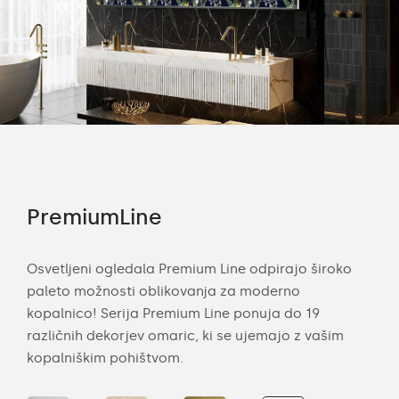
PremiumLine
Am
ija
Osvetljeni ogledala Premium Line odpirajo široko
Kop
paleto možnosti oblikovanja za moderno
sod
e.
kopalnico! Serija Premium Line ponuja do 19
osve
n in
različnih dekorjev omaric, ki se ujemajo z vašim
Svet
kopalniškim pohištvom.
raz
obe