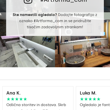
jedilnica
Pravilno pripravljena
Ste namestili ogledalo?
Dodajte fotografijo z
embalaža zagotavlja
Prevoz
oznako #Artforma_com in se pridružite
varen prevoz do vašega
doma.
tisočim zadovoljnim strankam!
Ogledalo s poliranimi
Obdelava robov
robovi
Ana K.
Luka M.
★★★★★
★★★★★
Odlična storitev in dostava. Skrb
Ogledalo je fant