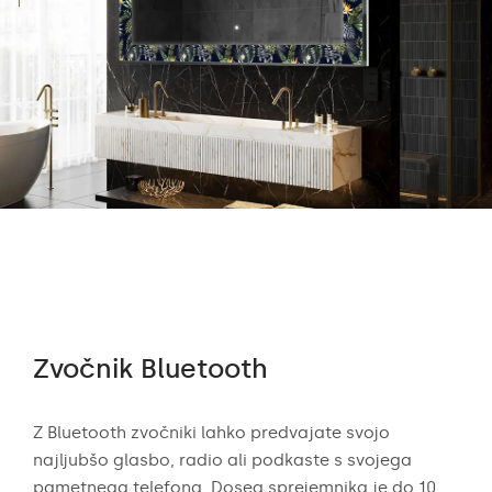
Zvočnik Bluetooth
Av
Z Bluetooth zvočniki lahko predvajate svojo
Avdi
najljubšo glasbo, radio ali podkaste s svojega
vis
r,
pametnega telefona. Doseg sprejemnika je do 10
zvo