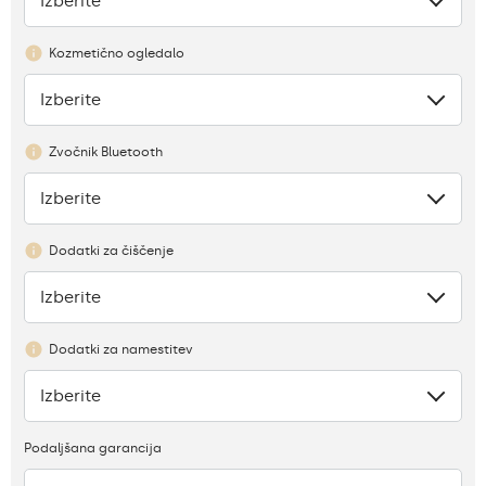
Izberite
Ni
Kozmetično ogledalo
Izberite
Ni
Zvočnik Bluetooth
Izberite
Ni
Dodatki za čiščenje
Izberite
Ni
Dodatki za namestitev
Izberite
Ni
Podaljšana garancija