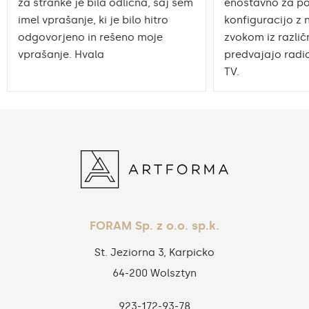
za stranke je bila odlična, saj sem
enostavno za po
imel vprašanje, ki je bilo hitro
konfiguracijo z 
odgovorjeno in rešeno moje
zvokom iz različn
vprašanje. Hvala
predvajajo radio
TV.
FORAM Sp. z o.o. sp.k.
St. Jeziorna 3, Karpicko
64-200 Wolsztyn
923‑172‑93‑78