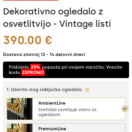
Dekorativno ogledalo z
osvetlitvijo - Vintage listi
390.00 €
Dostava znotraj 12 - 14 delovni dnevi
Pridobite
20%
popusta pri svojem naročilu. Vnesite
kodo
20PROMO
1. Izberite slog zaključka ogledala
AmbientLine
Svetloba osvetljuje steno za
ogledalom.
PremiumLine