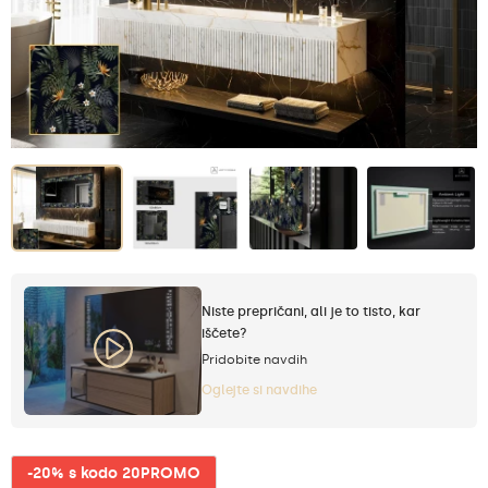
Niste prepričani, ali je to tisto, kar
iščete?
Pridobite navdih
Oglejte si navdihe
-20% s kodo 20PROMO