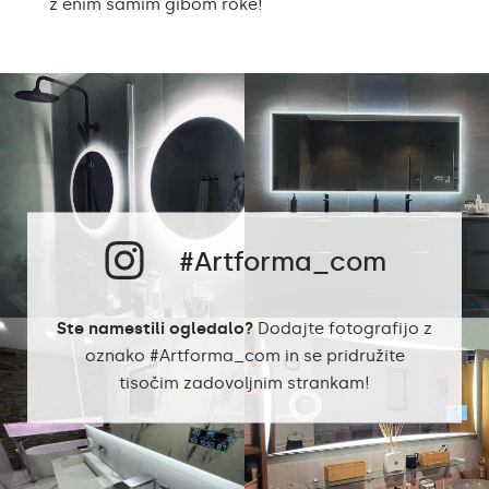
z enim samim gibom roke!
#Artforma_com
Ste namestili ogledalo?
Dodajte fotografijo z
oznako #Artforma_com in se pridružite
tisočim zadovoljnim strankam!