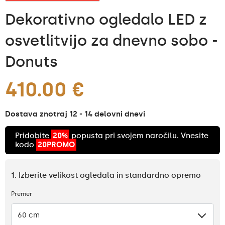
Dekorativno ogledalo LED z
osvetlitvijo za dnevno sobo -
Donuts
410.00 €
Dostava znotraj 12 - 14 delovni dnevi
Pridobite
20%
popusta pri svojem naročilu. Vnesite
kodo
20PROMO
1. Izberite velikost ogledala in standardno opremo
Premer
60 cm