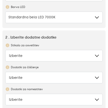
Barva LED
Standardna bela LED 7000K
2 . Izberite dodatne dodatke
Stikalo za osvetlitev
Izberite
Ni
Dodatki za čiščenje
Izberite
Ni
Dodatki za namestitev
Izberite
Ni