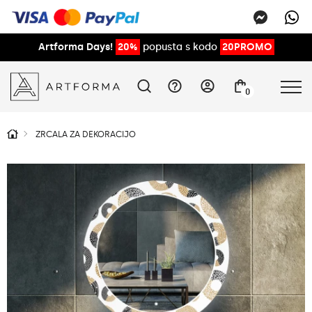
Artforma Days!
20%
popusta s kodo
20PROMO
0
ZRCALA ZA DEKORACIJO