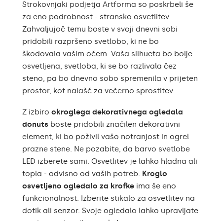
Strokovnjaki podjetja Artforma so poskrbeli še
za eno podrobnost - stransko osvetlitev.
Zahvaljujoč temu boste v svoji dnevni sobi
pridobili razpršeno svetlobo, ki ne bo
škodovala vašim očem. Vaša silhueta bo bolje
osvetljena, svetloba, ki se bo razlivala čez
steno, pa bo dnevno sobo spremenila v prijeten
prostor, kot nalašč za večerno sprostitev.
Z izbiro
okroglega dekorativnega ogledala
donuts
boste pridobili značilen dekorativni
element, ki bo poživil vašo notranjost in ogrel
prazne stene. Ne pozabite, da barvo svetlobe
LED izberete sami. Osvetlitev je lahko hladna ali
topla - odvisno od vaših potreb.
Kroglo
osvetljeno ogledalo za krofke
ima še eno
funkcionalnost. Izberite stikalo za osvetlitev na
dotik ali senzor. Svoje ogledalo lahko upravljate