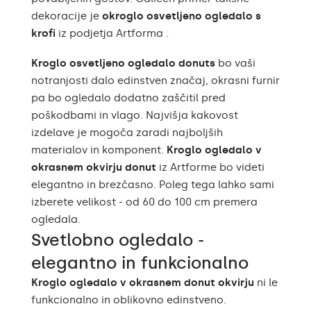
dekoracije je
okroglo osvetljeno ogledalo s
krofi
iz podjetja Artforma .
Kroglo osvetljeno ogledalo donuts
bo vaši
notranjosti dalo edinstven značaj, okrasni furnir
pa bo ogledalo dodatno zaščitil pred
poškodbami in vlago. Najvišja kakovost
izdelave je mogoča zaradi najboljših
materialov in komponent.
Kroglo ogledalo v
okrasnem okvirju donut
iz Artforme bo videti
elegantno in brezčasno. Poleg tega lahko sami
izberete velikost - od 60 do 100 cm premera
ogledala.
Svetlobno ogledalo -
elegantno in funkcionalno
Kroglo ogledalo v okrasnem donut okvirju
ni le
funkcionalno in oblikovno edinstveno.