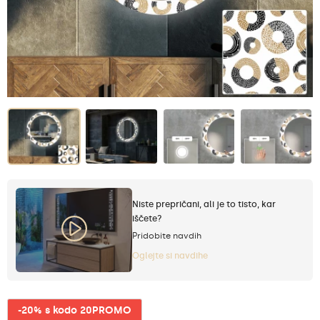
Niste prepričani, ali je to tisto, kar
iščete?
Pridobite navdih
Oglejte si navdihe
-20% s kodo 20PROMO