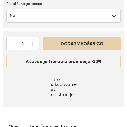
Podaljšana garancija
Ne
-
+
DODAJ V KOŠARICO
Aktivacija trenutne promocije -20%
Hitro
nakupovanje
brez
registracije
Opis
Tehnične specifikacije