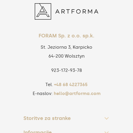
FORAM Sp. z o.o. sp.k.
St. Jeziorna 3, Karpicko
64-200 Wolsztyn
923‑172‑93‑78
Tel.
+48 68 4227365
E-naslov:
hello@artforma.com
Storitve za stranke
Informacije