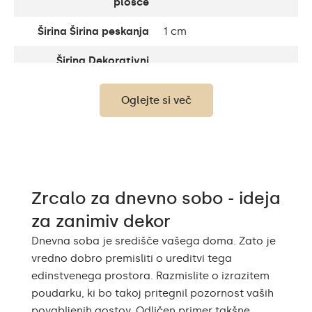
plošče
Širina Širina peskanja
1 cm
Širina Dekorativni
10 cm
element
Oglejte si več
Do 15 000 ur/ Phillips
Življenjska doba LED
LED 45 000h
Svetilnost
120 / m
Topla bela 3000K /
Nevtralna bela 4500K /
Barva LED
Zrcalo za dnevno sobo - ideja
Hladna bela 7000K /
Philips LED 6500K
za zanimiv dekor
Poraba
9,6 W / m
Dnevna soba je središče vašega doma. Zato je
vredno dobro premisliti o ureditvi tega
Garancija
2
edinstvenega prostora. Razmislite o izrazitem
poudarku, ki bo takoj pritegnil pozornost vaših
Zaščita
IP20
povabljenih gostov. Odličen primer takšne