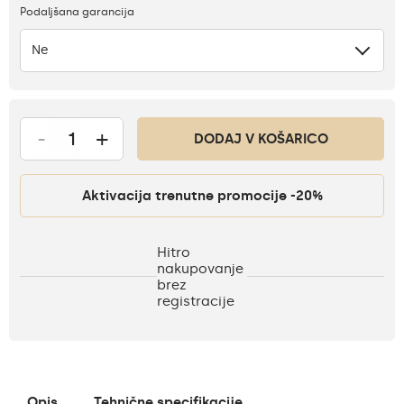
Podaljšana garancija
Ne
-
+
DODAJ V KOŠARICO
Aktivacija trenutne promocije -20%
Hitro
nakupovanje
brez
registracije
Opis
Tehnične specifikacije