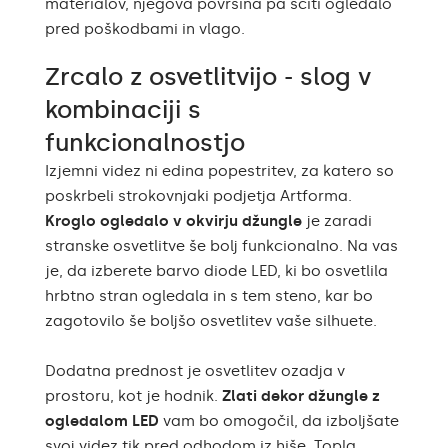
materialov, njegova površina pa ščiti ogledalo
pred poškodbami in vlago.
Zrcalo z osvetlitvijo - slog v
kombinaciji s
funkcionalnostjo
Izjemni videz ni edina popestritev, za katero so
poskrbeli strokovnjaki podjetja Artforma.
Kroglo ogledalo v okvirju džungle
je zaradi
stranske osvetlitve še bolj funkcionalno. Na vas
je, da izberete barvo diode LED, ki bo osvetlila
hrbtno stran ogledala in s tem steno, kar bo
zagotovilo še boljšo osvetlitev vaše silhuete.
Dodatna prednost je osvetlitev ozadja v
prostoru, kot je hodnik.
Zlati dekor džungle z
ogledalom LED
vam bo omogočil, da izboljšate
svoj videz tik pred odhodom iz hiše. Topla