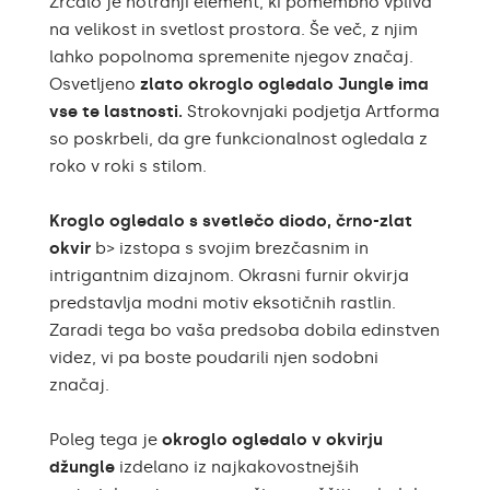
Zrcalo je notranji element, ki pomembno vpliva
Garancija
2
na velikost in svetlost prostora. Še več, z njim
lahko popolnoma spremenite njegov značaj.
Zaščita
IP20
Osvetljeno
zlato okroglo ogledalo Jungle ima
vse te lastnosti.
Strokovnjaki podjetja Artforma
so poskrbeli, da gre funkcionalnost ogledala z
roko v roki s stilom.
Kroglo ogledalo s svetlečo diodo, črno-zlat
okvir
b> izstopa s svojim brezčasnim in
intrigantnim dizajnom. Okrasni furnir okvirja
predstavlja modni motiv eksotičnih rastlin.
Zaradi tega bo vaša predsoba dobila edinstven
videz, vi pa boste poudarili njen sodobni
značaj.
Poleg tega je
okroglo ogledalo v okvirju
džungle
izdelano iz najkakovostnejših