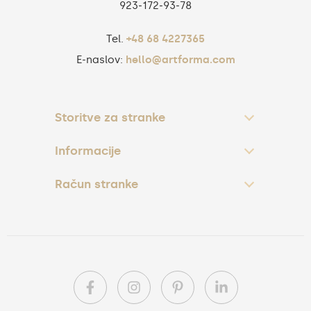
923‑172‑93‑78
Tel.
+48 68 4227365
E-naslov:
hello@artforma.com
Storitve za stranke
Informacije
Račun stranke