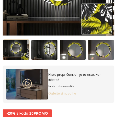
Niste prepričani, ali je to tisto, kar
iščete?
Pridobite navdih
Oglejte si navdihe
-20% s kodo 20PROMO