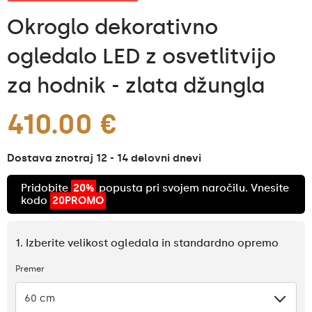
Okroglo dekorativno
ogledalo LED z osvetlitvijo
za hodnik - zlata džungla
410.00 €
Dostava znotraj 12 - 14 delovni dnevi
Pridobite
20%
popusta pri svojem naročilu. Vnesite
kodo
20PROMO
1. Izberite velikost ogledala in standardno opremo
Premer
60 cm