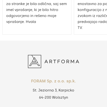
za stranke je bila odlična, saj sem
enostavno za po
imel vprašanje, ki je bilo hitro
konfiguracijo z 
odgovorjeno in rešeno moje
zvokom iz različn
vprašanje. Hvala
predvajajo radio
TV.
FORAM Sp. z o.o. sp.k.
St. Jeziorna 3, Karpicko
64-200 Wolsztyn