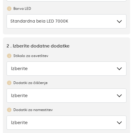
Barva LED
Standardna bela LED 7000K
2 . Izberite dodatne dodatke
Stikalo za osvetlitev
Izberite
Ni
Dodatki za čiščenje
Izberite
Ni
Dodatki za namestitev
Izberite
Ni