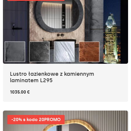
Lustro łazienkowe z kamiennym
laminatem L295
1035.00 €
-20% s kodo 20PROMO