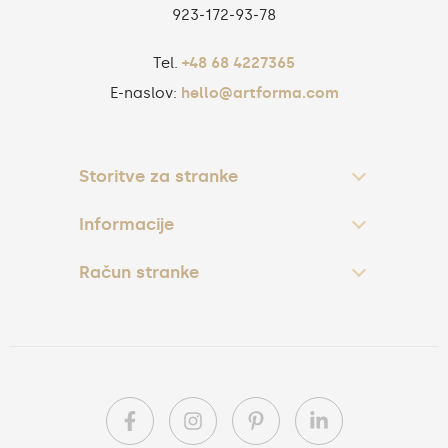
923‑172‑93‑78
Tel.
+48 68 4227365
E-naslov:
hello@artforma.com
Storitve za stranke
Informacije
Račun stranke