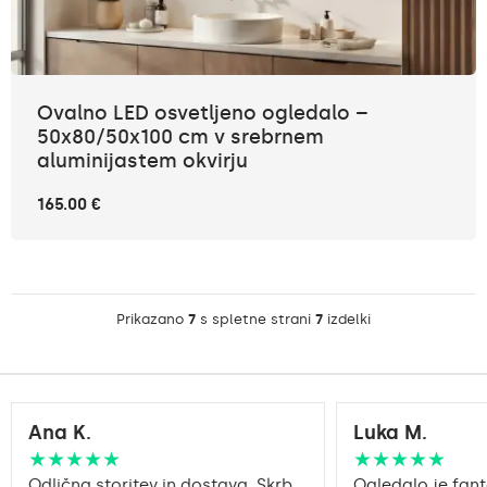
Ovalno LED osvetljeno ogledalo –
50x80/50x100 cm v srebrnem
aluminijastem okvirju
165.00 €
Prikazano
7
s spletne strani
7
izdelki
Ana K.
Luka M.
★★★★★
★★★★★
Odlična storitev in dostava. Skrb
Ogledalo je fant