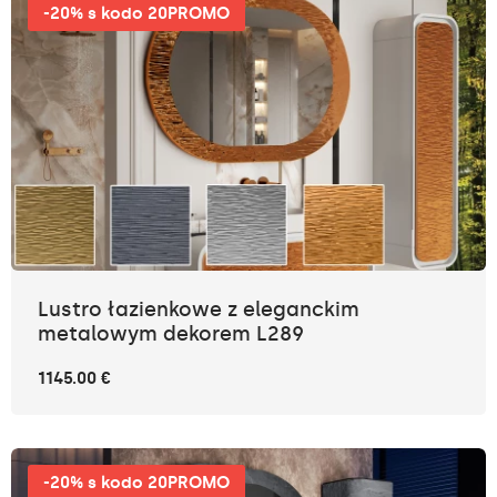
-20% s kodo 20PROMO
Lustro łazienkowe z eleganckim
metalowym dekorem L289
1145.00 €
-20% s kodo 20PROMO