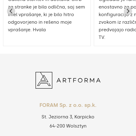
za stranke je bila odlična, saj sem
enostavno za po
imel vprašanje, ki je bilo hitro
konfiguracijo z 
odgovorjeno in rešeno moje
zvokom iz različn
vprašanje. Hvala
predvajajo radio
TV.
FORAM Sp. z o.o. sp.k.
St. Jeziorna 3, Karpicko
64-200 Wolsztyn