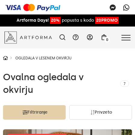
Artforma Days!
20%
popusta s kodo
20PROMO
0
OGLEDALA V LESENEM OKVIRJU
Ovalna ogledala v
7
okvirju
Filtriranje
Privzeto