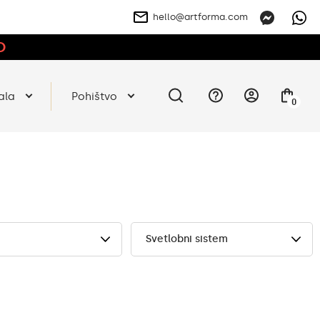
hello@artforma.com
O
ala
Pohištvo
0
Svetlobni sistem