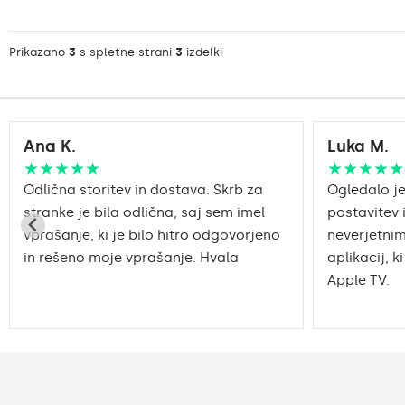
Prikazano
3
s spletne strani
3
izdelki
Ana K.
Luka M.
★★★★★
★★★★★
Odlična storitev in dostava. Skrb za
Ogledalo je
stranke je bila odlična, saj sem imel
postavitev 
vprašanje, ki je bilo hitro odgovorjeno
neverjetnim
in rešeno moje vprašanje. Hvala
aplikacij, k
Apple TV.