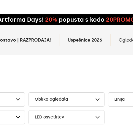
Artforma Days!
20%
popusta s kodo
20PROM
 dostavo | RAZPRODAJA!
Uspešnice 2026
Ogled
Oblika ogledala
Linija
LED osvetlitev