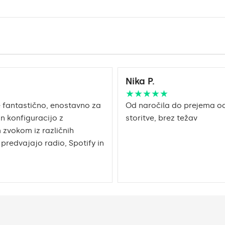
Nika P.
★★★★★
 fantastično, enostavno za
Od naročila do prejema od
in konfiguracijo z
storitve, brez težav
 zvokom iz različnih
i predvajajo radio, Spotify in