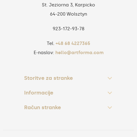
St. Jeziorna 3, Karpicko
64-200 Wolsztyn
923‑172‑93‑78
Tel.
+48 68 4227365
E-naslov:
hello@artforma.com
Storitve za stranke
Informacije
Račun stranke