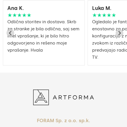
Ana K.
Luka M.
★★★★★
★★★★★
Odlična storitev in dostava. Skrb
Ogledalo je fant
za stranke je bila odlična, saj sem
enostavno za po
imel vprašanje, ki je bilo hitro
konfiguracijo z 
odgovorjeno in rešeno moje
zvokom iz različn
vprašanje. Hvala
predvajajo radio
TV.
FORAM Sp. z o.o. sp.k.