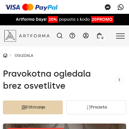
Artforma Days!
20%
popusta s kodo
20PROMO
0
OGLEDALA
Pravokotna ogledala
3
brez osvetlitve
Filtriranje
Privzeto