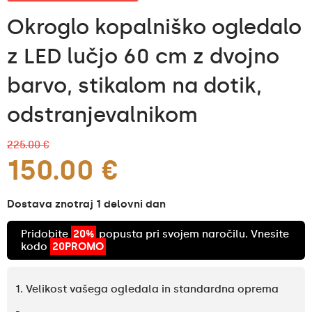
Okroglo kopalniško ogledalo
z LED lučjo 60 cm z dvojno
barvo, stikalom na dotik,
odstranjevalnikom
225.00 €
150.00 €
Dostava znotraj 1 delovni dan
Pridobite
20%
popusta pri svojem naročilu. Vnesite
kodo
20PROMO
1. Velikost vašega ogledala in standardna oprema