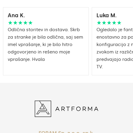
Ana K.
Luka M.
★★★★★
★★★★★
Odlična storitev in dostava. Skrb
Ogledalo je fant
za stranke je bila odlična, saj sem
enostavno za po
imel vprašanje, ki je bilo hitro
konfiguracijo z 
odgovorjeno in rešeno moje
zvokom iz različn
vprašanje. Hvala
predvajajo radio
TV.
FORAM Sp. z o.o. sp.k.