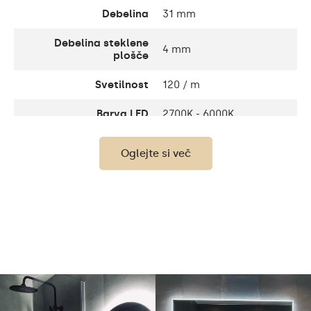
Debelina
31 mm
Debelina steklene
4 mm
plošče
Svetilnost
120 / m
Barva LED
2700K - 6000K
Življenjska doba LED
Do 15 000 ur
Oglejte si več
Poraba
9,6 W / m
Garancija
2
Komplet vsebuje
navodila za montažo
Kopalnica, dnevna soba,
Priporočene prostore
hodnik, spalnica,
jedilnica