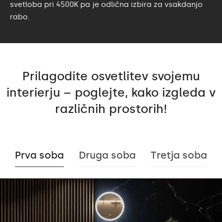
svetloba pri 4500K pa je odlična izbira za vsakdanjo
rabo.
Prilagodite osvetlitev svojemu
interierju – poglejte, kako izgleda v
različnih prostorih!
Prva soba
Druga soba
Tretja soba