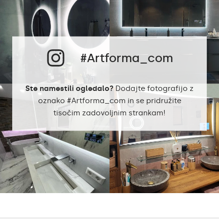
Pravilno pripravljena
embalaža zagotavlja
Prevoz
varen prevoz do vašega
doma.
Ogledalo s poliranimi
Obdelava robov
#Artforma_com
robovi
Razpoložljivost izdelka
Izdelek je na zalogi
Ste namestili ogledalo?
Dodajte fotografijo z
oznako #Artforma_com in se pridružite
tisočim zadovoljnim strankam!