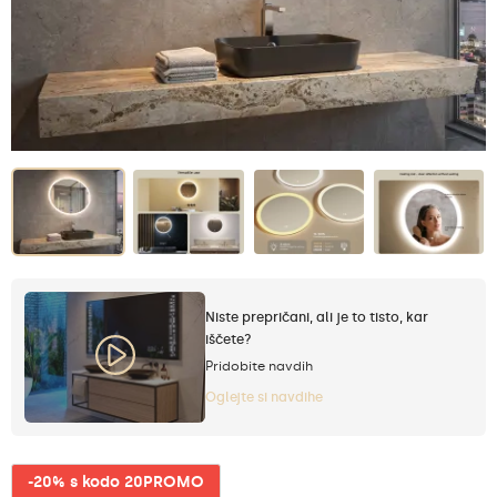
Niste prepričani, ali je to tisto, kar
iščete?
Pridobite navdih
Oglejte si navdihe
-20% s kodo 20PROMO