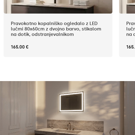
Pravokotno kopalniško ogledalo z LED
Pra
lučmi 80x60cm z dvojno barvo, stikalom
luč
na dotik, odstranjevalnikom
na 
165.00 €
165