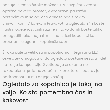
ponuja izjemno široke možnosti. V navpični izvedbi
optično poveča prostor, v vodoravni pa razširi
perspektivo in se odlično obnese nad širokim
umivalnikom. V kolekciji Pravokotna ogledala 24h boste
našli modele različnih razmerij, tako da jih boste lahko
prilagodili tako majhni, minimalistični kopalnici kot
prostrani, elegantni kopalniški sobi.
Široka paleta velikosti in popolnoma integrirana LED
osvetlitev omogočajo, da ogledalo postane sestavni del
notranje kompozicije. Svetloba je enakomerno
razporejena, prijetna za oči in iz prostora izpostavlja
podrobnosti, ki mu dajejo značaj.
Ogledalo za kopalnico je takoj na
voljo. Ko sta pomembna čas in
kakovost