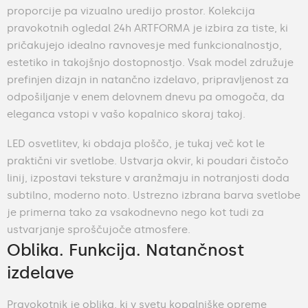
proporcije pa vizualno uredijo prostor. Kolekcija
pravokotnih ogledal 24h ARTFORMA je izbira za tiste, ki
pričakujejo idealno ravnovesje med funkcionalnostjo,
estetiko in takojšnjo dostopnostjo. Vsak model združuje
prefinjen dizajn in natančno izdelavo, pripravljenost za
odpošiljanje v enem delovnem dnevu pa omogoča, da
eleganca vstopi v vašo kopalnico skoraj takoj.
LED osvetlitev, ki obdaja ploščo, je tukaj več kot le
praktični vir svetlobe. Ustvarja okvir, ki poudari čistočo
linij, izpostavi teksture v aranžmaju in notranjosti doda
subtilno, moderno noto. Ustrezno izbrana barva svetlobe
je primerna tako za vsakodnevno nego kot tudi za
ustvarjanje sproščujoče atmosfere.
Oblika. Funkcija. Natančnost
izdelave
Pravokotnik je oblika, ki v svetu kopalniške opreme