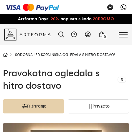
Artforma Days!
20%
popusta s kodo
20PROMO
0
SODOBNA LED KOPALNIŠKA OGLEDALA S HITRO DOSTAVO!
Pravokotna ogledala s
5
hitro dostavo
Filtriranje
Privzeto