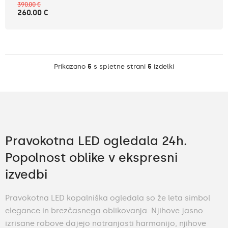
390.00 €
260.00 €
Prikazano
5
s spletne strani
5
izdelki
Pravokotna LED ogledala 24h.
Popolnost oblike v ekspresni
izvedbi
Pravokotna LED kopalniška ogledala so že leta simbol
elegance in brezčasnega oblikovanja. Njihove jasno
izrisane robove dajejo notranjosti harmonijo, njihove