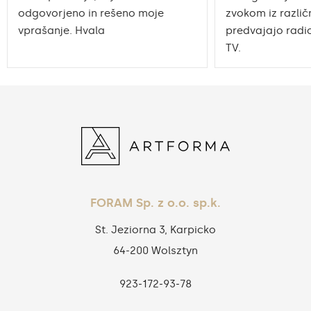
odgovorjeno in rešeno moje
zvokom iz različn
vprašanje. Hvala
predvajajo radio
TV.
FORAM Sp. z o.o. sp.k.
St. Jeziorna 3, Karpicko
64-200 Wolsztyn
923‑172‑93‑78