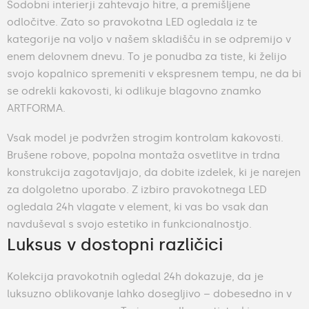
Sodobni interierji zahtevajo hitre, a premišljene
odločitve. Zato so pravokotna LED ogledala iz te
kategorije na voljo v našem skladišču in se odpremijo v
enem delovnem dnevu. To je ponudba za tiste, ki želijo
svojo kopalnico spremeniti v ekspresnem tempu, ne da bi
se odrekli kakovosti, ki odlikuje blagovno znamko
ARTFORMA.
Vsak model je podvržen strogim kontrolam kakovosti.
Brušene robove, popolna montaža osvetlitve in trdna
konstrukcija zagotavljajo, da dobite izdelek, ki je narejen
za dolgoletno uporabo. Z izbiro pravokotnega LED
ogledala 24h vlagate v element, ki vas bo vsak dan
navduševal s svojo estetiko in funkcionalnostjo.
Luksus v dostopni različici
Kolekcija pravokotnih ogledal 24h dokazuje, da je
luksuzno oblikovanje lahko dosegljivo – dobesedno in v