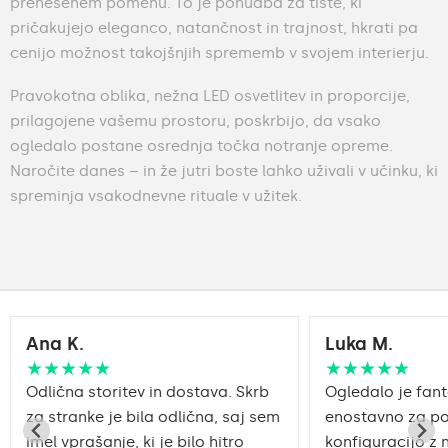
prenesenem pomenu. To je ponudba za tiste, ki
pričakujejo eleganco, natančnost in trajnost, hkrati pa
cenijo možnost takojšnjih sprememb v svojem interierju.
Pravokotna oblika, nežna LED osvetlitev in proporcije,
prilagojene vašemu prostoru, poskrbijo, da vsako
ogledalo postane osrednja točka notranje opreme.
Naročite danes – in že jutri boste lahko uživali v učinku, ki
spreminja vsakodnevne rituale v užitek.
Ana K.
Luka M.
★★★★★
★★★★★
Odlična storitev in dostava. Skrb
Ogledalo je fant
za stranke je bila odlična, saj sem
enostavno za po
imel vprašanje, ki je bilo hitro
konfiguracijo z 