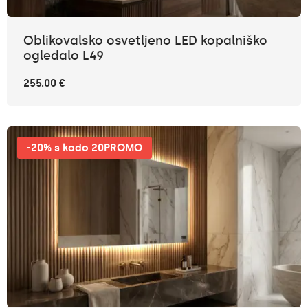
Oblikovalsko osvetljeno LED kopalniško
ogledalo L49
255.00 €
-20% s kodo 20PROMO