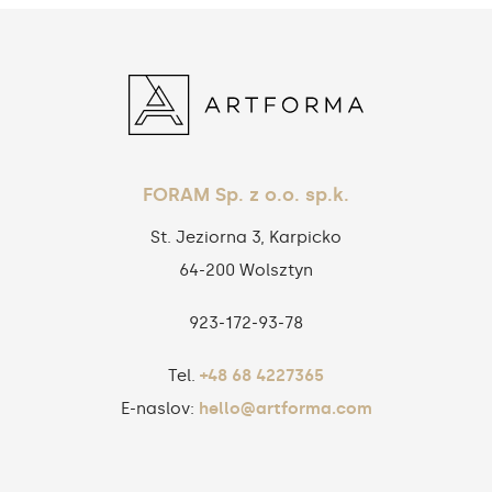
FORAM Sp. z o.o. sp.k.
St. Jeziorna 3, Karpicko
64-200 Wolsztyn
923‑172‑93‑78
Tel.
+48 68 4227365
E-naslov:
hello@artforma.com