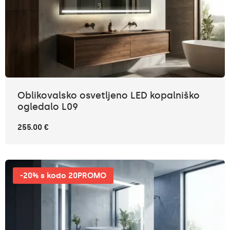
Oblikovalsko osvetljeno LED kopalniško
ogledalo L09
255.00 €
-20% s kodo 20PROMO