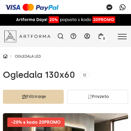
Artforma Days!
20%
popusta s kodo
20PROMO
0
OGLEDALA LED
Ogledala 130x60
12
Filtriranje
Privzeto
-20% s kodo 20PROMO