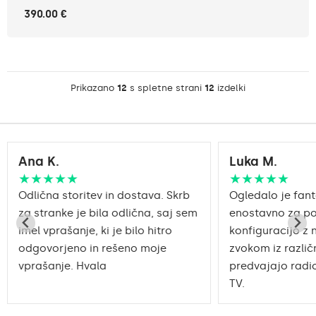
390.00 €
Prikazano
12
s spletne strani
12
izdelki
Ana K.
Luka M.
★★★★★
★★★★★
Odlična storitev in dostava. Skrb
Ogledalo je fant
za stranke je bila odlična, saj sem
enostavno za po
imel vprašanje, ki je bilo hitro
konfiguracijo z 
odgovorjeno in rešeno moje
zvokom iz različn
vprašanje. Hvala
predvajajo radio
TV.