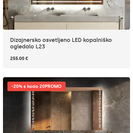
Dizajnersko osvetljeno LED kopalniško
ogledalo L23
255.00 €
-20% s kodo 20PROMO