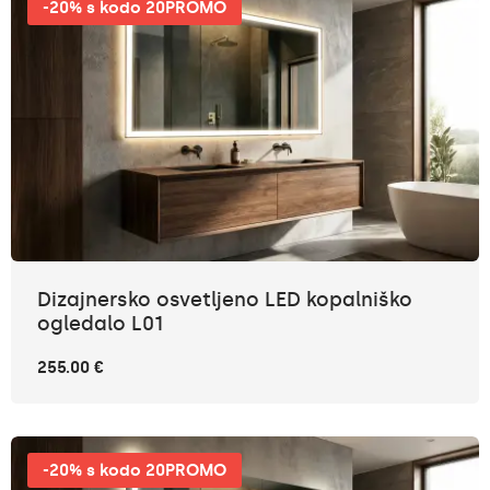
-20% s kodo 20PROMO
Dizajnersko osvetljeno LED kopalniško
ogledalo L01
255.00 €
-20% s kodo 20PROMO