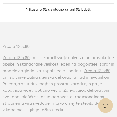
Prikazano
32
s spletne strani
32
izdelki
Zrcala 120x80
Zrcala 120x80
cm so zaradi svoje univerzalne pravokotne
oblike in standardne velikosti eden najpogosteje izbranih
modelov ogledal za kopalnico ali hodnik.
Zrcala 120x80
cm so univerzalna stenska dekoracija nad umivalnikom.
Prilegajo se tudi v majhen prostor, zaradi njih pa je
kopalnica videti optično večja. Zahvaljujoč dekorativni
svetlobni plošči se lahko odpoveste tradicionalnemu
stropnemu viru svetlobe in tako omejite število dodatkov
v kopalnici, ki jih je težko urediti.