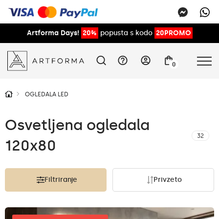
Artforma Days!
20%
popusta s kodo
20PROMO
0
OGLEDALA LED
Osvetljena ogledala
32
120x80
Filtriranje
Privzeto