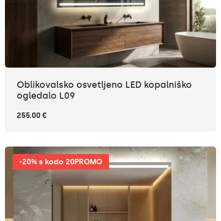
Oblikovalsko osvetljeno LED kopalniško
ogledalo L09
255.00 €
-20% s kodo 20PROMO