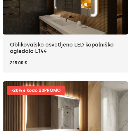
Oblikovalsko osvetljeno LED kopalniško
ogledalo L144
215.00 €
-20% s kodo 20PROMO