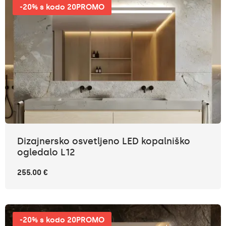
-20% s kodo 20PROMO
Dizajnersko osvetljeno LED kopalniško
ogledalo L12
255.00 €
-20% s kodo 20PROMO