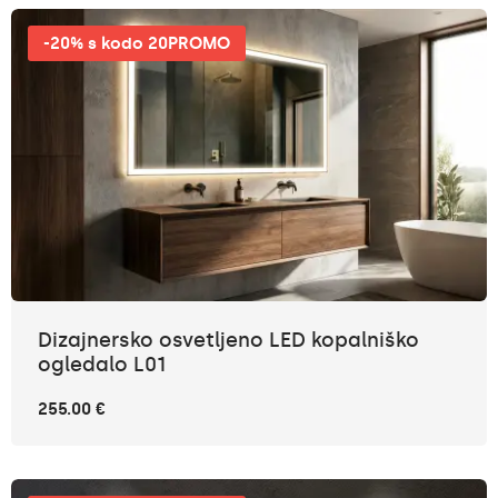
-20% s kodo 20PROMO
Dizajnersko osvetljeno LED kopalniško
ogledalo L01
255.00 €