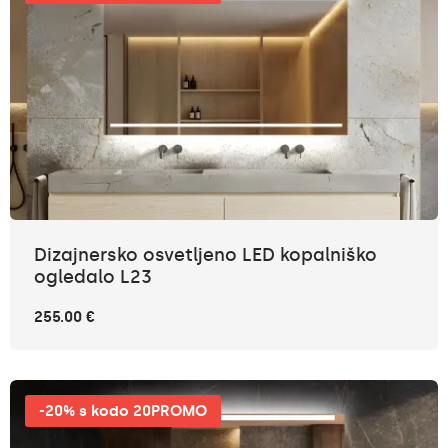
Dizajnersko osvetljeno LED kopalniško
ogledalo L23
255.00 €
-20% s kodo 20PROMO