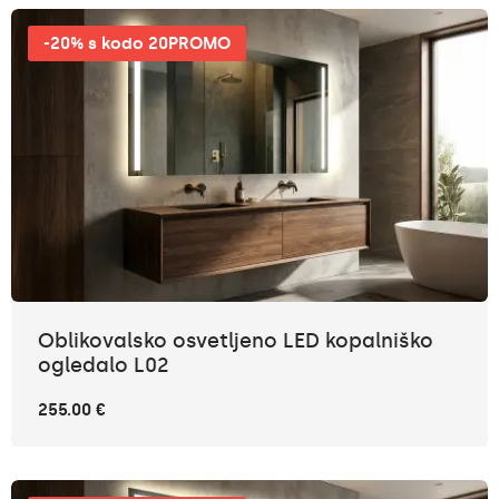
-20% s kodo 20PROMO
Oblikovalsko osvetljeno LED kopalniško
ogledalo L02
255.00 €