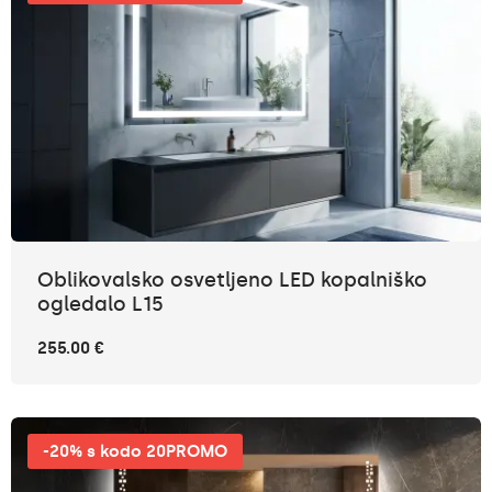
Oblikovalsko osvetljeno LED kopalniško
ogledalo L15
255.00 €
-20% s kodo 20PROMO