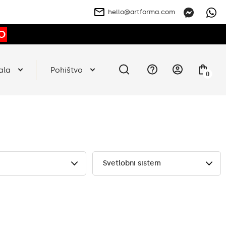
hello@artforma.com
O
ala
Pohištvo
0
Svetlobni sistem