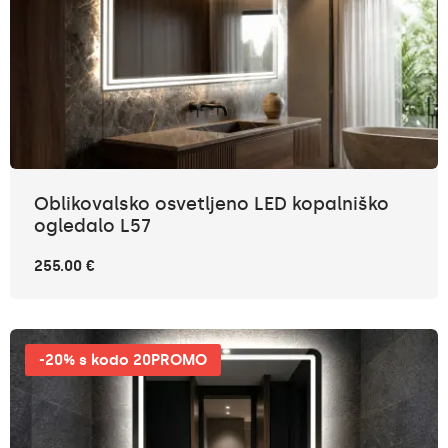
Oblikovalsko osvetljeno LED kopalniško
ogledalo L57
255.00 €
-20% s kodo 20PROMO