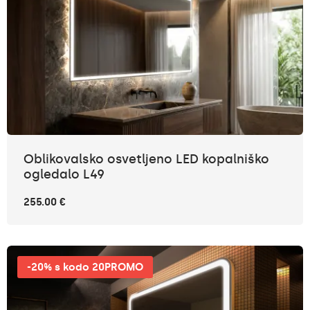
Oblikovalsko osvetljeno LED kopalniško
ogledalo L49
255.00 €
-20% s kodo 20PROMO