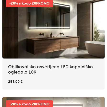
-20% s kodo 20PROMO
Oblikovalsko osvetljeno LED kopalniško
ogledalo L09
255.00 €
-20% s kodo 20PROMO