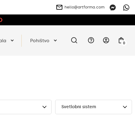
hello@artforma.com
O
ala
Pohištvo
0
Svetlobni sistem