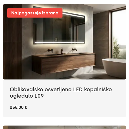
Najpogosteje izbrano
Oblikovalsko osvetljeno LED kopalniško
ogledalo L09
255.00 €