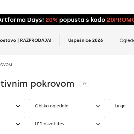
Artforma Days!
20%
popusta s kodo
20PROM
 dostavo | RAZPRODAJA!
Uspešnice 2026
Ogled
KROVOM
ativnim pokrovom
19
Oblika ogledala
Linija
LED osvetlitev