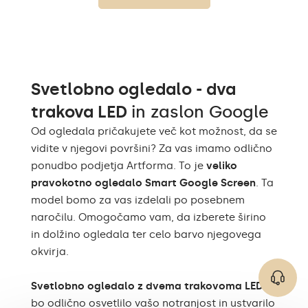
Topla bela 1020lm /
nevtralna bela 1020lm /
Svetilnost
hladna bela 1020lm /
Philips LED 1500lm/
Neutralna bela 1020lm
Svetlobno ogledalo - dva
Topla bela 3000K /
Nevtralna bela 4500K /
trakova LED
in zaslon Google
Hladna bela 7000K /
Barva LED
Philips LED 6500K/
Od ogledala pričakujete več kot možnost, da se
Philips LED nevtralna
vidite v njegovi površini? Za vas imamo odlično
1500lm
ponudbo podjetja Artforma. To je
veliko
Do 15 000 ur/ Phillips
pravokotno ogledalo Smart Google Screen
. Ta
Življenjska doba LED
LED 45 000h
model bomo za vas izdelali po posebnem
naročilu. Omogočamo vam, da izberete širino
Poraba
9,6 W / m
in dolžino ogledala ter celo barvo njegovega
Garancija
Da, 2 leti
okvirja.
Pribor za montažo,
Vključeno
Svetlobno ogledalo z dvema trakovoma LED
navodila za montažo
bo odlično osvetlilo vašo notranjost in ustvarilo