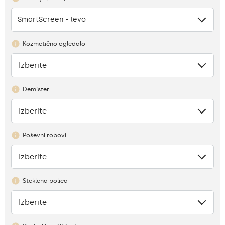
SmartScreen - levo
Kozmetično ogledalo
Izberite
Ni
Demister
Izberite
Ni
Poševni robovi
Izberite
Ni
Steklena polica
Izberite
Pomanjkanje