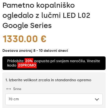
Pametno kopalniško
ogledalo z lučmi LED L02
Google Series
1330.00 €
Dostava znotraj 8 - 10 delovni dnevi
Pridobite
20%
popusta pri svojem naročilu. Vnesite
kodo
20PROMO
1. Izberite velikost zrcala in standardno opremo
Širina
70 cm