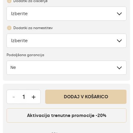
Dodatki za čiščenje
Izberite
Ni
Dodatki za namestitev
Izberite
Ni
Podaljšana garancija
Ne
-
+
DODAJ V KOŠARICO
Aktivacija trenutne promocije -20%