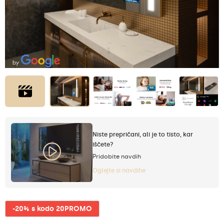
Niste prepričani, ali je to tisto, kar
iščete?
Pridobite navdih
Oglejte si navdihe
-20% s kodo 20PROMO