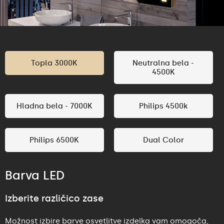
Topla 3000K
Neutralna bela -
4500K
Hladna bela - 7000K
Philips 4500k
Philips 6500K
Dual Color
Barva LED
Izberite različico zase
Možnost izbire barve osvetlitve izdelka vam omogoča,