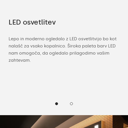
LED osvetlitev
Po
a po
Lepo in moderno ogledalo z LED osvetlitvijo bo kot
Z m
nalašč za vsako kopalnico. Široka paleta barv LED
mer
nam omogoča, da ogledalo prilagodimo vašim
eno
arvo
zahtevam.
pros
li
robo
hla