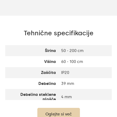
Tehnične specifikacije
Širina
50 - 200 cm
Višina
60 - 100 cm
Zaščita
IP20
Debelina
39 mm
Debelina steklene
4 mm
plošče
Svetilnost
120 / m
Oglejte si več