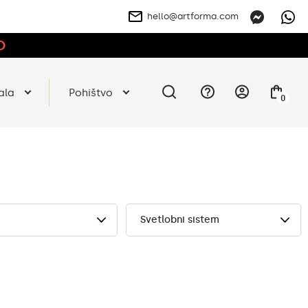
hello@artforma.com
O
ala
Pohištvo
0
Svetlobni sistem