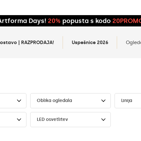
Artforma Days!
20%
popusta s kodo
20PROM
 dostavo | RAZPRODAJA!
Uspešnice 2026
Ogled
Oblika ogledala
Linija
LED osvetlitev