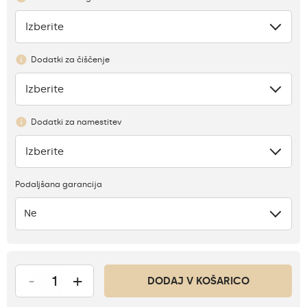
Izberite
Ni
Dodatki za čiščenje
Izberite
Ni
Dodatki za namestitev
Izberite
Ni
Podaljšana garancija
Ne
-
+
DODAJ V KOŠARICO