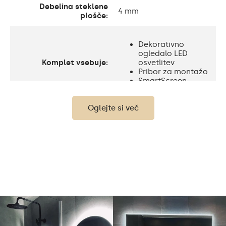
Debelina steklene
4 mm
plošče:
Dekorativno
ogledalo LED
Komplet vsebuje:
osvetlitev
Pribor za montažo
SmartScreen
Oglejte si več
Zaščita
IP20
Svetilnost
120 / m
Standard LED
Svetilnost
1020lm
Philips LED 1500lm
Topla bela 3000K /
Nevtralna bela 4500K /
Hladna bela 7000K /