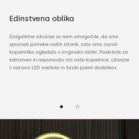
Edinstvena oblika
LE
a po
Dolgoletne izkušnje so nam omogočile, da smo
Z m
spoznali potrebe naših strank, zato smo razvili
mer
kopalniško ogledalo v originalni obliki. Poskrbite za
eno
arvo
edinstven in neponovljiv stil vaše kopalnice, uživajte
pros
li
v naravni LED svetlobi in široki paleti dodatkov.
robo
hla