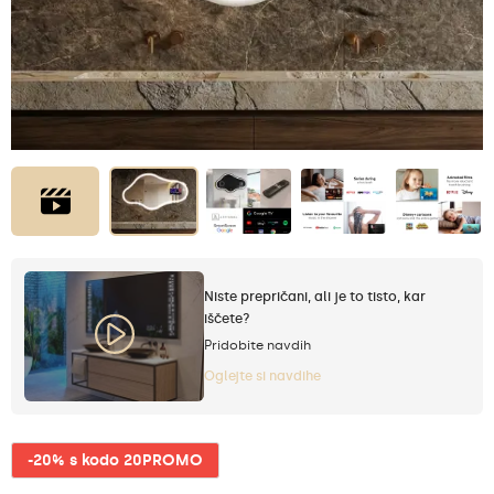
Niste prepričani, ali je to tisto, kar
iščete?
Pridobite navdih
Oglejte si navdihe
-20% s kodo 20PROMO