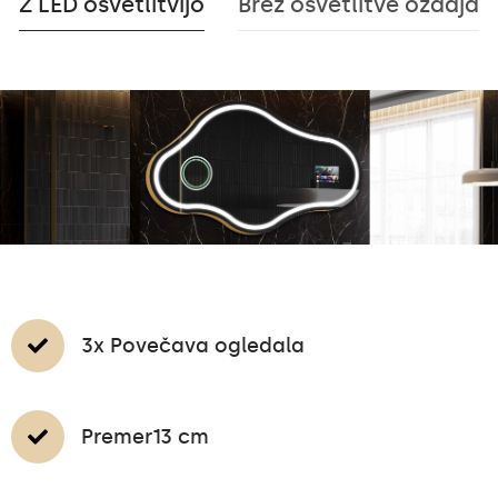
Z LED osvetlitvijo
Brez osvetlitve ozadja
3x Povečava ogledala
Premer13 cm