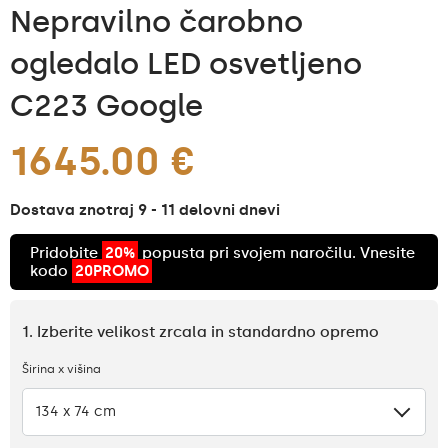
Nepravilno čarobno
ogledalo LED osvetljeno
C223 Google
1645.00 €
Dostava znotraj 9 - 11 delovni dnevi
Pridobite
20%
popusta pri svojem naročilu. Vnesite
kodo
20PROMO
1. Izberite velikost zrcala in standardno opremo
Širina x višina
134 x 74 cm