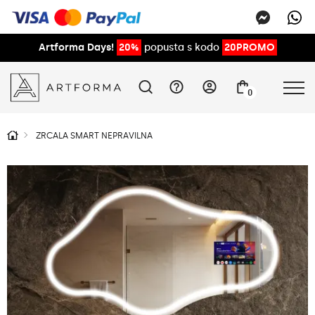
Artforma Days!
20%
popusta s kodo
20PROMO
0
ZRCALA SMART NEPRAVILNA