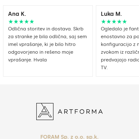
Pravilno pripravljena
Ana K.
Luka M.
embalaža zagotavlja
Prevoz
varen prevoz do vašega
★★★★★
★★★★★
doma.
Odlična storitev in dostava. Skrb
Ogledalo je fant
za stranke je bila odlična, saj sem
enostavno za po
Ogledalo s poliranimi
Obdelava robov
imel vprašanje, ki je bilo hitro
robovi
konfiguracijo z 
odgovorjeno in rešeno moje
zvokom iz različn
vprašanje. Hvala
predvajajo radio
TV.
FORAM Sp. z o.o. sp.k.