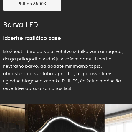
Philips 6500K
Barva LED
Izberite različico zase
Možnost izbire barve osvetlitve izdelka vam omogoča,
da ga prilagodite vzdušju v vašem domu. Izberite
nevtralno barvo, da dodate minimalno toplo,
atmosferično svetlobo v prostor, ali pa osvetlitev
ugledne blagovne znamke PHILIPS, če želite močnejšo
osvetlitev obraza za nanos ličil.