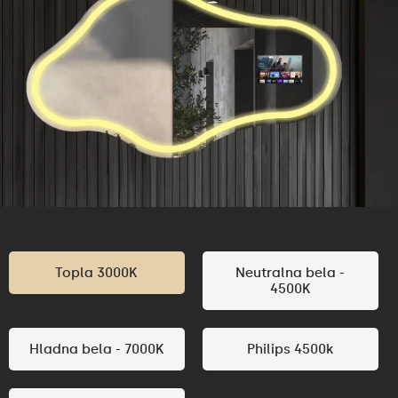
Topla 3000K
Neutralna bela -
4500K
Hladna bela - 7000K
Philips 4500k