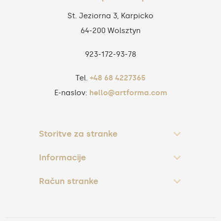
St. Jeziorna 3, Karpicko
64-200 Wolsztyn
923‑172‑93‑78
Tel.
+48 68 4227365
E-naslov:
hello@artforma.com
Storitve za stranke
Informacije
Račun stranke