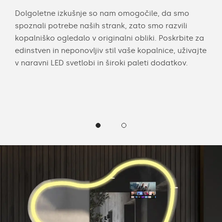
a po
Dolgoletne izkušnje so nam omogočile, da smo
Z m
spoznali potrebe naših strank, zato smo razvili
mer
kopalniško ogledalo v originalni obliki. Poskrbite za
eno
arvo
edinstven in neponovljiv stil vaše kopalnice, uživajte
pros
li
v naravni LED svetlobi in široki paleti dodatkov.
robo
hla