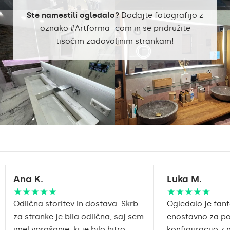
Poraba
9,6 W / m
Ste namestili ogledalo?
Dodajte fotografijo z
Garancija
Da, 2 leti
oznako #Artforma_com in se pridružite
tisočim zadovoljnim strankam!
Pribor za montažo,
Vključeno
navodila za montažo
Profesionalno ličenje,
Namen ogledalasmart
Zrcalo SMART
Oblika ogledala
Dekorativno ogledalo
Kopalnica, dnevna soba,
Priporočene prostore
hodnik, spalnica,
jedilnica
Pravilno pripravljena
Ana K.
Luka M.
embalaža zagotavlja
Prevoz
varen prevoz do vašega
★★★★★
★★★★★
doma.
Odlična storitev in dostava. Skrb
Ogledalo je fant
za stranke je bila odlična, saj sem
enostavno za po
Ogledalo s poliranimi
Obdelava robov
imel vprašanje, ki je bilo hitro
robovi
konfiguracijo z 