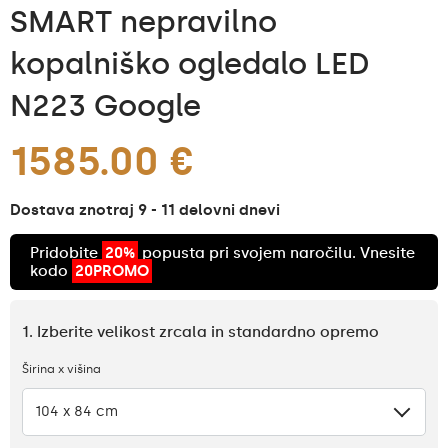
SMART nepravilno
kopalniško ogledalo LED
N223 Google
1585.00 €
Dostava znotraj 9 - 11 delovni dnevi
Pridobite
20%
popusta pri svojem naročilu. Vnesite
kodo
20PROMO
1. Izberite velikost zrcala in standardno opremo
Širina x višina
104 x 84 cm