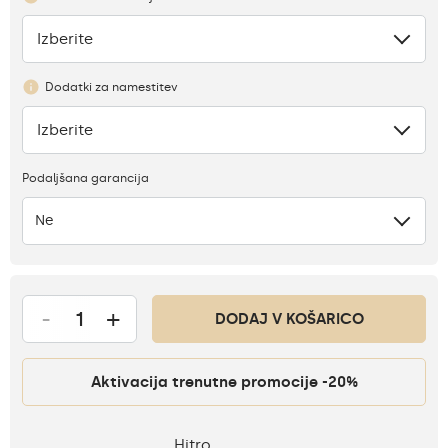
Izberite
Ni
Dodatki za namestitev
Izberite
Ni
Podaljšana garancija
Ne
-
+
DODAJ V KOŠARICO
Aktivacija trenutne promocije -20%
Hitro