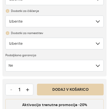
Dodatki za čiščenje
Izberite
Ni
Dodatki za namestitev
Izberite
Ni
Podaljšana garancija
Ne
-
+
DODAJ V KOŠARICO
Aktivacija trenutne promocije -20%