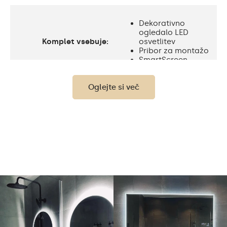
Dekorativno
ogledalo LED
Komplet vsebuje:
osvetlitev
Pribor za montažo
SmartScreen
Oglejte si več
Zaščita
IP20
Svetilnost
120 / m
Standard LED
Svetilnost
1020lm
Philips LED 1500lm
Topla bela 3000K /
Nevtralna bela 4500K /
Hladna bela 7000K /
Barva LED
Philips LED 6500K/
Philips LED nevtralna