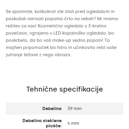
Se spomnite, kolikokrat ste stali pred ogledalom in
poskušali narisati popolno črto na vekah? Mi imamo
rešitev za vas! Kozmetično ogledalo s 3-kratno
povečavo, vgrajeno v LED kopalniško ogledalo, bo
poskrbelo, da bo vaš make-up vedno popoln! Ta
majhen pripomoček bo hitro in učinkovito rešil vaše
jutranje težave z nego obraza.
Tehnične specifikacije
Debelina
39 mm
Debelina steklene
4 mm
plošče: