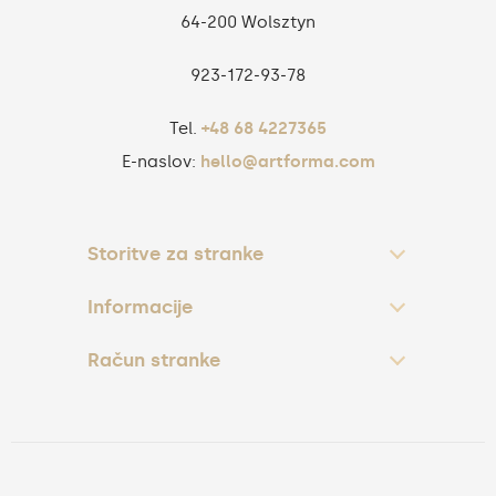
64-200 Wolsztyn
923‑172‑93‑78
Tel.
+48 68 4227365
E-naslov:
hello@artforma.com
Storitve za stranke
Informacije
Račun stranke