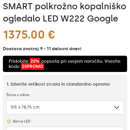
SMART polkrožno kopalniško
ogledalo LED W222 Google
1375.00 €
Dostava znotraj 9 - 11 delovni dnevi
Pridobite
20%
popusta pri svojem naročilu. Vnesite
kodo
20PROMO
1. Izberite velikost zrcala in standardno opremo
Širina x višina
105 x 78,75 cm
Barva LED