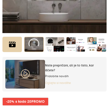
Niste prepričani, ali je to tisto, kar
iščete?
Pridobite navdih
Oglejte si navdihe
-20% s kodo 20PROMO