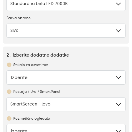
Standardna bela LED 7000K
Barva obrobe
Siva
2 . Izberite dodatne dodatke
Stikalo za osvetlitev
Izberite
Ni
Postaja / Ura / SmartPanel
SmartScreen - levo
Kozmetično ogledalo
Izberite
Ni