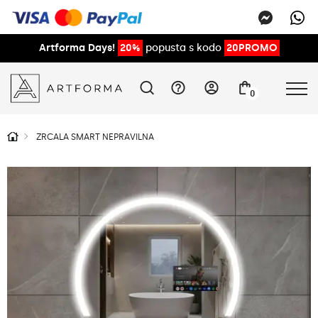
Artforma Days!
20%
popusta s kodo
20PROMO
0
ZRCALA SMART NEPRAVILNA