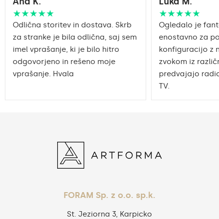
Ana K.
Luka M.
embalaža zagotavlja
Prevoz
varen prevoz do vašega
★★★★★
★★★★★
doma.
Odlična storitev in dostava. Skrb
Ogledalo je fant
za stranke je bila odlična, saj sem
enostavno za po
Ogledalo s poliranimi
Obdelava robov
imel vprašanje, ki je bilo hitro
robovi
konfiguracijo z 
odgovorjeno in rešeno moje
zvokom iz različn
vprašanje. Hvala
predvajajo radio
TV.
FORAM Sp. z o.o. sp.k.
St. Jeziorna 3, Karpicko