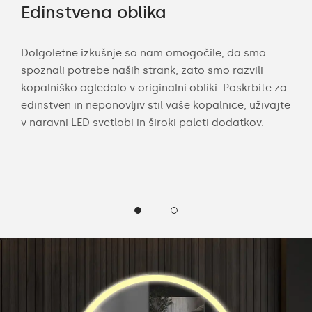
Edinstvena oblika
LE
a po
Dolgoletne izkušnje so nam omogočile, da smo
Z m
spoznali potrebe naših strank, zato smo razvili
mer
kopalniško ogledalo v originalni obliki. Poskrbite za
eno
arvo
edinstven in neponovljiv stil vaše kopalnice, uživajte
pros
li
v naravni LED svetlobi in široki paleti dodatkov.
robo
hla