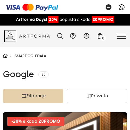
Artforma Days!
20%
popusta s kodo
20PROMO
0
SMART OGLEDALA
Google
23
Filtriranje
Privzeto
-20% s kodo 20PROMO