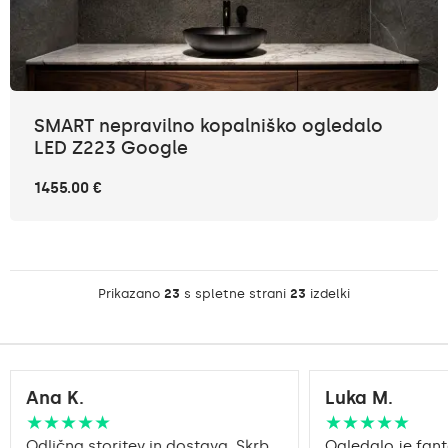
SMART nepravilno kopalniško ogledalo
LED Z223 Google
1455.00 €
Prikazano
23
s spletne strani
23
izdelki
Ana K.
Luka M.
★★★★★
★★★★★
Odlična storitev in dostava. Skrb
Ogledalo je fant