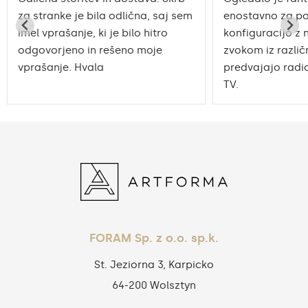
za stranke je bila odlična, saj sem
enostavno za po
imel vprašanje, ki je bilo hitro
konfiguracijo z 
odgovorjeno in rešeno moje
zvokom iz različn
vprašanje. Hvala
predvajajo radio
TV.
FORAM Sp. z o.o. sp.k.
St. Jeziorna 3, Karpicko
64-200 Wolsztyn