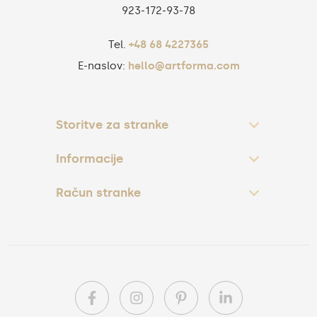
923‑172‑93‑78
Tel.
+48 68 4227365
E-naslov:
hello@artforma.com
Storitve za stranke
Informacije
Račun stranke